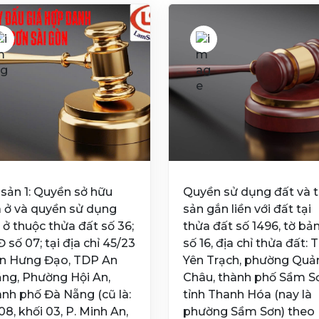
 sản 1: Quyền sở hữu
Quyền sử dụng đất và t
 ở và quyền sử dụng
sản gắn liền với đất tại
 ở thuộc thửa đất số 36;
thửa đất số 1496, tờ bả
 số 07; tại địa chỉ 45/23
số 16, địa chỉ thửa đất:
n Hưng Đạo, TDP An
Yên Trạch, phường Quả
ng, Phường Hội An,
Châu, thành phố Sầm S
nh phố Đà Nẵng (cũ là:
tỉnh Thanh Hóa (nay là
08, khối 03, P. Minh An,
phường Sầm Sơn) theo