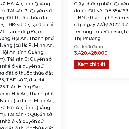
 xã Hội An, tỉnh Quảng
Giấy chứng nhận Quyền
). Tài sản 2: Quyền sử
dụng đất số: DE 554169
g đất thuộc thửa đất
UBND thành phố Sầm 
16, TBĐ số 07, tại địa chỉ
cấp ngày 27/6/2022 đứ
21 Trần Hưng Đạo,
tên ông Lưu Văn Sơn, b
ờng Hội An, Thành phố
Thị Phương
Nẵng (cũ là: P. Minh An,
Giá khởi điểm:
 Hội An, tỉnh Quảng
3.420.428.000
). Tài sản 3: Quyền sở
Xem chi tiết
 nhà ở và quyền sử
g đất ở thuộc thửa đất
35, TBĐ số 7; địa chỉ
25 Trần Hưng Đạo,
ờng Hội An, Thành phố
Nẵng (cũ là: P. Minh An,
 xã Hội An, tỉnh Quảng
). Tài sản 4: Quyền sở
 nhà ở và quyền sử
g đất ở thuộc thửa đất