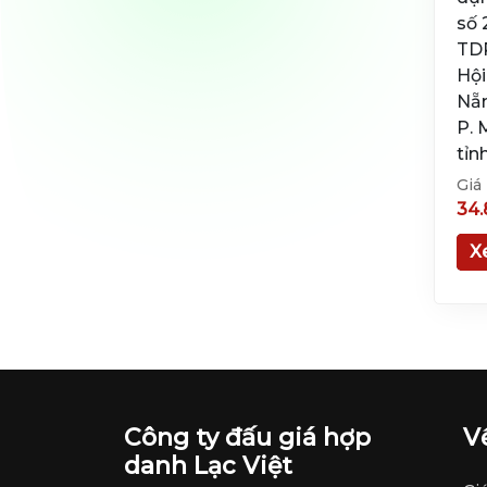
số 
TD
Hội
Nẵn
P. 
tỉn
Giá
34.
X
Công ty đấu giá hợp
V
danh Lạc Việt