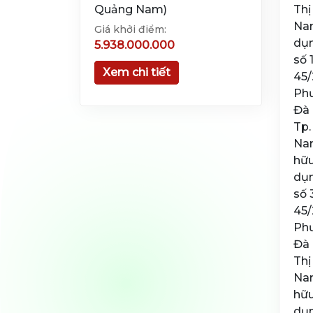
Quảng Nam)
Thị
Nam
Giá khởi điểm:
dụn
5.938.000.000
số 
Xem chi tiết
45/
Phư
Đà 
Tp.
Nam
hữu
dụn
số 
45/
Phư
Đà 
Thị
Nam
hữu
dụn