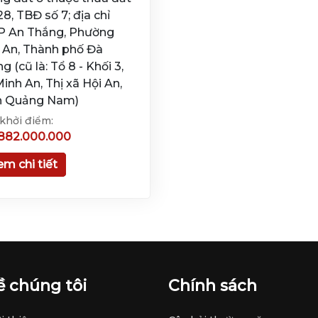
28, TBĐ số 7; địa chỉ
P An Thắng, Phường
 An, Thành phố Đà
g (cũ là: Tổ 8 - Khối 3,
Minh An, Thị xã Hội An,
h Quảng Nam)
 khởi điểm:
882.000.000
em chi tiết
ề chúng tôi
Chính sách