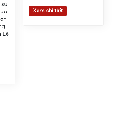
 sử
Xem chi tiết
 do
Sơn
ng
à Lê