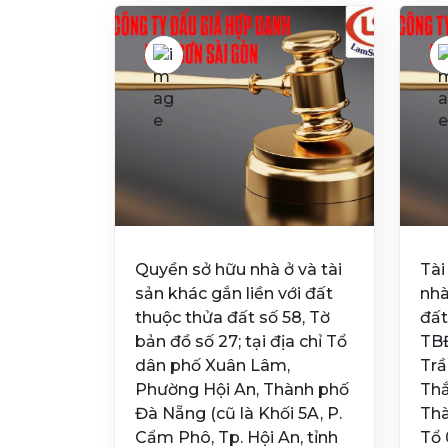
Quyền sở hữu nhà ở và tài
Tài
sản khác gắn liền với đất
nhà
thuộc thửa đất số 58, Tờ
đất
bản đồ số 27; tại địa chỉ Tổ
TBĐ
dân phố Xuân Lâm,
Trầ
Phường Hội An, Thành phố
Thắ
Đà Nẵng (cũ là Khối 5A, P.
Thà
Cẩm Phô, Tp. Hội An, tỉnh
Tổ 