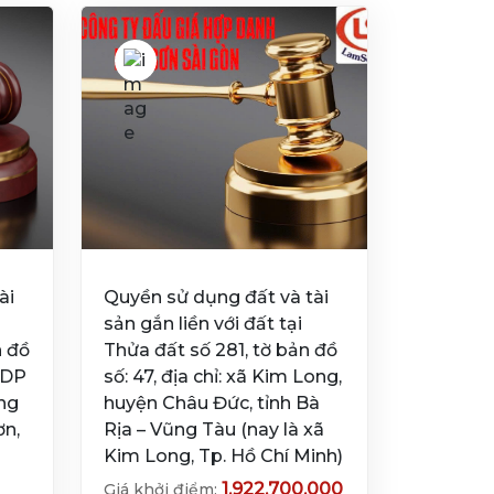
ài
Quyền sử dụng đất và tài
sản gắn liền với đất tại
n đồ
Thửa đất số 281, tờ bản đồ
 TDP
số: 47, địa chỉ: xã Kim Long,
ng
huyện Châu Đức, tỉnh Bà
ơn,
Rịa – Vũng Tàu (nay là xã
Kim Long, Tp. Hồ Chí Minh)
1.922.700.000
Giá khởi điểm: