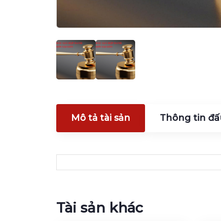
Mô tả tài sản
Thông tin đấ
Tài sản khác