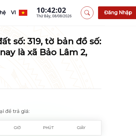
10:42:02
 hệ
VI
Đăng Nhập
Thứ Bảy, 08/08/2026
ất số: 319, tờ bản đồ số:
nay là xã Bảo Lâm 2,
ại để trả giá:
GIỜ
PHÚT
GIÂY