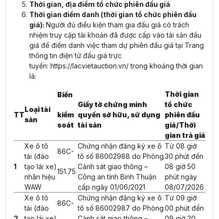
Thời gian, địa điểm tổ chức phiên đấu giá
Thời gian điểm danh (thời gian tổ chức phiên đấu
giá):
Người đủ điều kiện tham gia đấu giá có trách
nhiệm truy cập tài khoản đã được cấp vào tài sản đấu
giá để điểm danh việc tham dự phiên đấu giá tại Trang
thông tin điện tử đấu giá trực
tuyến:
https://lacvietauction.vn/
trong khoảng thời gian
là:
Thời gian
Biến
Giấy tờ chứng minh
tổ chức
Loại tài
TT
kiểm
quyền sở hữu, sử dụng
phiên đấu
sản
soát
tài sản
giá/Thời
gian trả giá
Xe ô tô
Chứng nhận đăng ký xe ô
Từ 08 giờ
86C-
tải (đào
tô số 86002988 do Phòng
30 phút đến
1
tạo lái xe)
Cảnh sát giao thông –
08 giờ 50
151.75
nhãn hiệu
Công an tỉnh Bình Thuận
phút ngày
WAW
cấp ngày 01/06/2021
08/07/2026
Xe ô tô
Chứng nhận đăng ký xe ô
Từ 09 giờ
86C-
tải (đào
tô số 86002987 do Phòng
00 phút đến
2
tạo lái xe)
Cảnh sát giao thông –
09 giờ 20