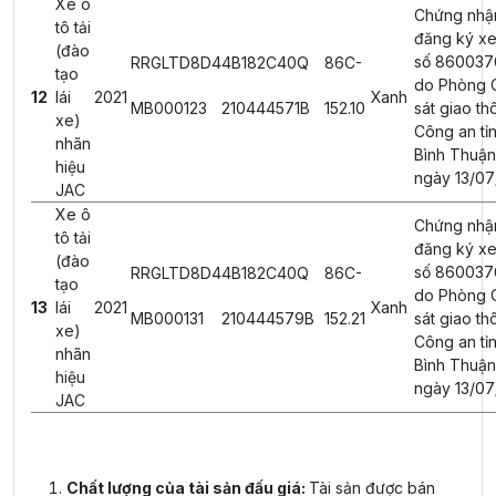
Xe ô
Chứng nhậ
tô tải
đăng ký xe
(đào
số 860037
RRGLTD8D4
4B182C40Q
86C-
tạo
do Phòng 
12
lái
2021
Xanh
MB000123
210444571B
152.10
sát giao th
xe)
Công an tỉ
nhãn
Bình Thuận
hiệu
ngày 13/07
JAC
Xe ô
Chứng nhậ
tô tải
đăng ký xe
(đào
số 860037
RRGLTD8D4
4B182C40Q
86C-
tạo
do Phòng 
13
lái
2021
Xanh
MB000131
210444579B
152.21
sát giao th
xe)
Công an tỉ
nhãn
Bình Thuận
hiệu
ngày 13/07
JAC
Chất lượng của tài sản đấu giá:
Tài sản được bán