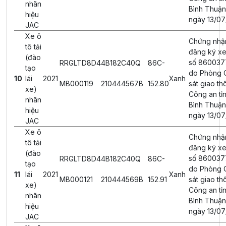
nhãn
Bình Thuận
hiệu
ngày 13/07
JAC
Xe ô
Chứng nhậ
tô tải
đăng ký xe
(đào
số 860037
RRGLTD8D4
4B182C40Q
86C-
tạo
do Phòng 
10
lái
2021
Xanh
MB000119
210444567B
152.80
sát giao th
xe)
Công an tỉ
nhãn
Bình Thuận
hiệu
ngày 13/07
JAC
Xe ô
Chứng nhậ
tô tải
đăng ký xe
(đào
số 860037
RRGLTD8D4
4B182C40Q
86C-
tạo
do Phòng 
11
lái
2021
Xanh
MB000121
210444569B
152.91
sát giao th
xe)
Công an tỉ
nhãn
Bình Thuận
hiệu
ngày 13/07
JAC