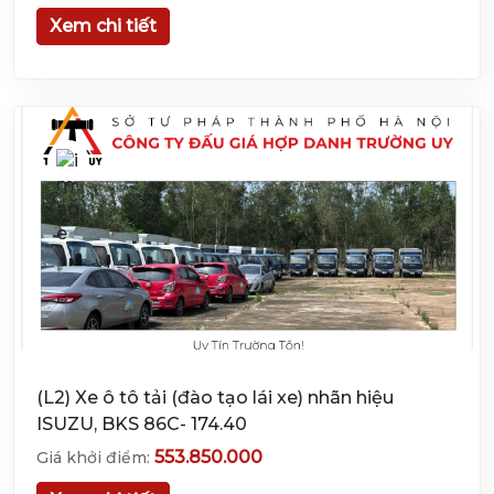
Xem chi tiết
(L2) Xe ô tô tải (đào tạo lái xe) nhãn hiệu
ISUZU, BKS 86C- 174.40
553.850.000
Giá khởi điểm: