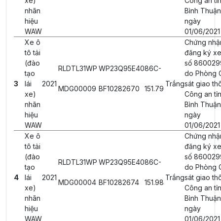
xe)
Công an tỉ
nhãn
Bình Thuận
hiệu
ngày
WAW
01/06/2021
Xe ô
Chứng nhậ
tô tải
đăng ký xe
(đào
số 860029
RLDTL31WP
WP23Q95E40
86C-
tạo
do Phòng 
3
lái
2021
Trắng
sát giao th
MDG00009
BF10282670
151.79
xe)
Công an tỉ
nhãn
Bình Thuận
hiệu
ngày
WAW
01/06/2021
Xe ô
Chứng nhậ
tô tải
đăng ký xe
(đào
số 860029
RLDTL31WP
WP23Q95E40
86C-
tạo
do Phòng 
4
lái
2021
Trắng
sát giao th
MDG00004
BF10282674
151.98
xe)
Công an tỉ
nhãn
Bình Thuận
hiệu
ngày
WAW
01/06/2021