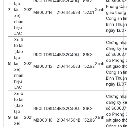
số 860037
RRGLTD8D4
4B182C40Q
86C-
tạo
Phòng Cản
7
lái
2021
Xanh
MB000114
210444562B
152.01
giao thông
xe)
Công an tỉ
nhãn
Bình Thuận
hiệu
ngày 13/07
JAC
Xe ô
Chứng nhậ
tô tải
đăng ký xe
(đào
số 860037
RRGLTD8D4
4B182C40Q
86C-
tạo
do Phòng 
8
lái
2021
Xanh
MB000115
210444563B
152.92
sát giao th
xe)
Công an tỉ
nhãn
Bình Thuận
hiệu
ngày 13/07
JAC
Xe ô
Chứng nhậ
tô tải
đăng ký xe
(đào
số 860037
RRGLTD8D4
4B182C40Q
86C-
tạo
do Phòng 
9
lái
2021
Xanh
MB000116
210444564B
152.88
sát giao th
xe)
Công an tỉ