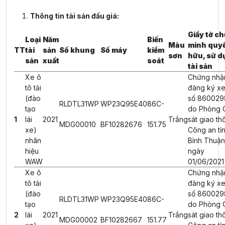
Thông tin tài sản đấu giá:
Giấy tờ c
Loại
Năm
Biến
Màu
minh quy
TT
tài
sản
Số khung
Số máy
kiểm
sơn
hữu, sử d
sản
xuất
soát
tài sản
Xe ô
Chứng nhậ
tô tải
đăng ký xe
(đào
số 860029
RLDTL31WP
WP23Q95E40
86C-
tạo
do Phòng 
1
lái
2021
Trắng
sát giao th
MDG00010
BF10282676
151.75
xe)
Công an tỉ
nhãn
Bình Thuận
hiệu
ngày
WAW
01/06/2021
Xe ô
Chứng nhậ
tô tải
đăng ký xe
(đào
số 860029
RLDTL31WP
WP23Q95E40
86C-
tạo
do Phòng 
2
lái
2021
Trắng
sát giao th
MDG00002
BF10282667
151.77