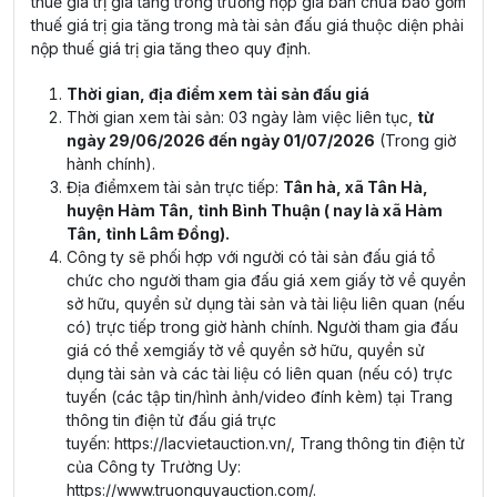
thuế giá trị gia tăng trong trường hợp giá bán chưa bao gồm
thuế giá trị gia tăng trong mà tài sản đấu giá thuộc diện phải
nộp thuế giá trị gia tăng theo quy định.
Thời gian, địa điểm xem tài sản đấu giá
Thời gian xem tài sản: 03 ngày làm việc liên tục,
từ
ngày 29/06/2026 đến ngày 01/07/2026
(Trong giờ
hành chính).
Địa điểmxem tài sản trực tiếp:
Tân hà, xã Tân Hà,
huyện Hàm Tân, tỉnh Bình Thuận ( nay là xã Hàm
Tân, tỉnh Lâm Đồng).
Công ty sẽ phối hợp với người có tài sản đấu giá tổ
chức cho người tham gia đấu giá xem giấy tờ về quyền
sở hữu, quyền sử dụng tài sản và tài liệu liên quan (nếu
có) trực tiếp trong giờ hành chính. Người tham gia đấu
giá có thể xemgiấy tờ về quyền sở hữu, quyền sử
dụng tài sản và các tài liệu có liên quan (nếu có) trực
tuyến (các tập tin/hình ảnh/video đính kèm) tại Trang
thông tin điện tử đấu giá trực
tuyến:
https://lacvietauction.vn/
, Trang thông tin điện tử
của Công ty Trường Uy:
https://www.truonguyauction.com/
.