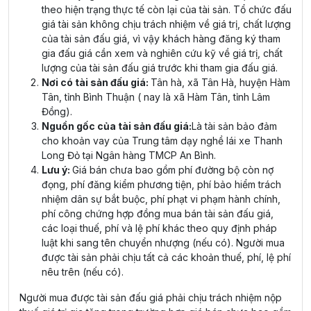
theo hiện trạng thực tế còn lại của tài sản. Tổ chức đấu
giá tài sản không chịu trách nhiệm về giá trị, chất lượng
của tài sản đấu giá, vì vậy khách hàng đăng ký tham
gia đấu giá cần xem và nghiên cứu kỹ về giá trị, chất
lượng của tài sản đấu giá trước khi tham gia đấu giá.
Nơi có tài sản đấu giá:
Tân hà, xã Tân Hà, huyện Hàm
Tân, tỉnh Bình Thuận ( nay là xã Hàm Tân, tỉnh Lâm
Đồng).
Nguồn gốc của tài sản đấu giá:
Là tài sản bảo đảm
cho khoản vay của Trung tâm dạy nghề lái xe Thanh
Long Đỏ tại Ngân hàng TMCP An Bình.
Lưu ý:
Giá bán chưa bao gồm phí đường bộ còn nợ
đọng, phí đăng kiểm phương tiện, phí bảo hiểm trách
nhiệm dân sự bắt buộc, phí phạt vi phạm hành chính,
phí công chứng hợp đồng mua bán tài sản đấu giá,
các loại thuế, phí và lệ phí khác theo quy định pháp
luật khi sang tên chuyển nhượng (nếu có). Người mua
được tài sản phải chịu tất cả các khoản thuế, phí, lệ phí
nêu trên (nếu có).
Người mua được tài sản đấu giá phải chịu trách nhiệm nộp