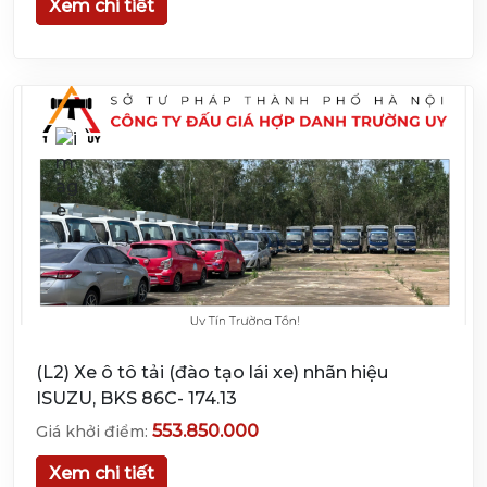
Xem chi tiết
(L2) Xe ô tô tải (đào tạo lái xe) nhãn hiệu
ISUZU, BKS 86C- 174.13
553.850.000
Giá khởi điểm:
Xem chi tiết