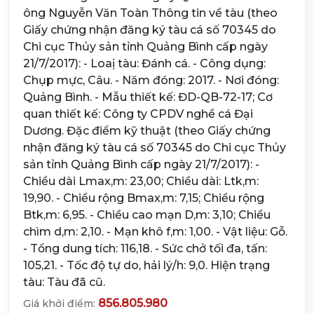
ông Nguyễn Văn Toàn Thông tin về tàu (theo
Giấy chứng nhận đăng ký tàu cá số 70345 do
Chi cục Thủy sản tỉnh Quảng Bình cấp ngày
21/7/2017): - Loaị tàu: Đánh cá. - Công dụng:
Chụp mực, Câu. - Năm đóng: 2017. - Nơi đóng:
Quảng Bình. - Mẫu thiết kế: ĐD-QB-72-17; Cơ
quan thiết kế: Công ty CPDV nghề cá Đại
Dương. Đặc điểm kỹ thuật (theo Giấy chứng
nhận đăng ký tàu cá số 70345 do Chi cục Thủy
sản tỉnh Quảng Bình cấp ngày 21/7/2017): -
Chiều dài Lmax,m: 23,00; Chiều dài: Ltk,m:
19,90. - Chiều rộng Bmax,m: 7,15; Chiều rộng
Btk,m: 6,95. - Chiều cao mạn D,m: 3,10; Chiều
chìm d,m: 2,10. - Mạn khô f,m: 1,00. - Vật liệu: Gỗ.
- Tổng dung tích: 116,18. - Sức chở tối đa, tấn:
105,21. - Tốc độ tự do, hải lý/h: 9,0. Hiện trạng
tàu: Tàu đã cũ.
856.805.980
Giá khởi điểm: