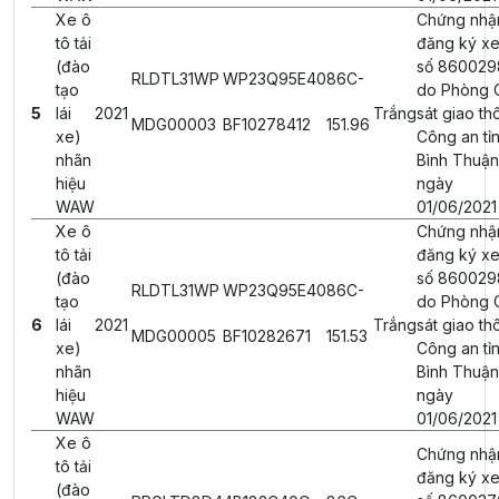
Xe ô
Chứng nhậ
tô tải
đăng ký xe
(đào
số 860029
RLDTL31WP
WP23Q95E40
86C-
tạo
do Phòng 
5
lái
2021
Trắng
sát giao th
MDG00003
BF10278412
151.96
xe)
Công an tỉ
nhãn
Bình Thuận
hiệu
ngày
WAW
01/06/2021
Xe ô
Chứng nhậ
tô tải
đăng ký xe
(đào
số 860029
RLDTL31WP
WP23Q95E40
86C-
tạo
do Phòng 
6
lái
2021
Trắng
sát giao th
MDG00005
BF10282671
151.53
xe)
Công an tỉ
nhãn
Bình Thuận
hiệu
ngày
WAW
01/06/2021
Xe ô
Chứng nhậ
tô tải
đăng ký xe
(đào