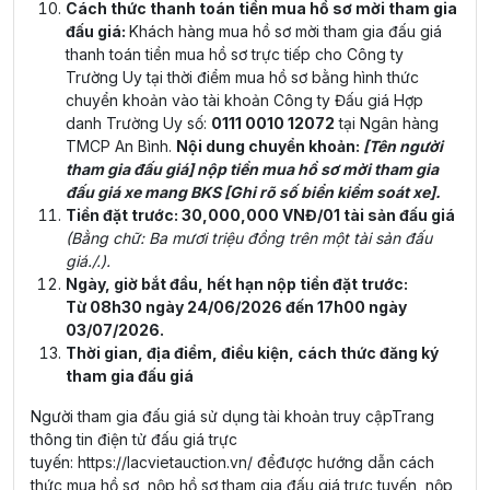
Cách thức thanh toán tiền mua hồ sơ mời tham gia
đấu giá:
Khách hàng mua hồ sơ mời tham gia đấu giá
thanh toán tiền mua hồ sơ trực tiếp cho Công ty
Trường Uy tại thời điểm mua hồ sơ bằng hình thức
chuyển khoản vào tài khoản Công ty Đấu giá Hợp
danh Trường Uy số:
0111 0010 12072
tại Ngân hàng
TMCP An Bình.
Nội dung chuyển khoản:
[Tên người
tham gia đấu giá] nộp tiền mua hồ sơ mời tham gia
đấu giá xe mang BKS [Ghi rõ số biển kiểm soát xe].
Tiền đặt trước: 30,000,000 VNĐ/01 tài sản đấu giá
(Bằng chữ: Ba mươi triệu đồng trên một tài sản đấu
giá./.).
Ngày, giờ bắt đầu, hết hạn nộp tiền đặt trước:
Từ 08h30 ngày 24/06/2026 đến 17h00 ngày
03/07/2026.
Thời gian, địa điểm, điều kiện, cách thức đăng ký
tham gia đấu giá
Người tham gia đấu giá sử dụng tài khoản truy cậpTrang
thông tin điện tử đấu giá trực
tuyến:
https://lacvietauction.vn/
đểđược hướng dẫn cách
thức mua hồ sơ, nộp hồ sơ tham gia đấu giá trực tuyến, nộp