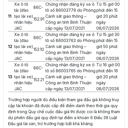
Xe ô tô
Chứng nhận đăng ký xe ô
Từ 15 giờ 00
86C-
tải (đào
tô số 86003779 do Phòng
phút đến 15
11
tạo lái xe)
Cảnh sát giao thông –
giờ 20 phút
152.91
nhãn hiệu
Công an tỉnh Bình Thuận
ngày
JAC
cấp ngày 13/07/2021
08/07/2026
Xe ô tô
Chứng nhận đăng ký xe ô
Từ 15 giờ 30
86C-
tải (đào
tô số 86003763 do Phòng
phút đến 15
12
tạo lái xe)
Cảnh sát giao thông –
giờ 50 phút
152.10
nhãn hiệu
Công an tỉnh Bình Thuận
ngày
JAC
cấp ngày 13/07/2021
08/07/2026
Xe ô tô
Chứng nhận đăng ký xe ô
Từ 16 giờ 00
86C-
tải (đào
tô số 86003765 do Phòng
phút đến 16
13
tạo lái xe)
Cảnh sát giao thông –
giờ 20 phút
152.21
nhãn hiệu
Công an tỉnh Bình Thuận
ngày
JAC
cấp ngày 13/07/2021
08/07/2026
Trường hợp người đủ điều kiện tham gia đấu giá không truy
cập tài khoản đã được cấp để điểm danh theo thời gia quy
định trong Quy chế cuộc đấu giá thì được coi là không tham
dự phiên đấu giá quy định tại điểm a khoản 6 Điều 39 Luật
Đấu giá tài sản, trừ trường hợp bất khả kháng.