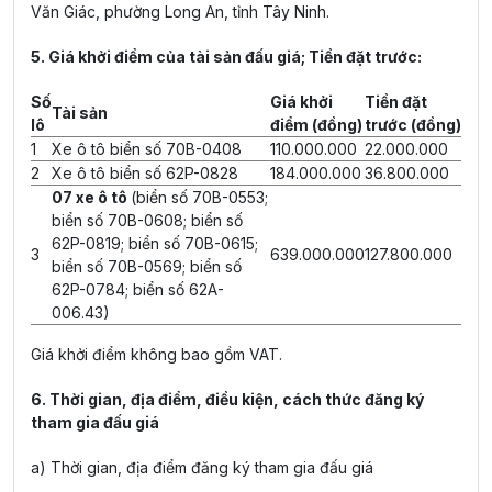
Văn Giác, phường Long An, tỉnh Tây Ninh.
5. Giá khởi điểm của tài sản đấu giá; Tiền đặt trước:
Số
Giá khởi
Tiền đặt
Tài sản
lô
điểm (đồng)
trước (đồng)
1
Xe ô tô biển số 70B-0408
110.000.000
22.000.000
2
Xe ô tô biển số 62P-0828
184.000.000
36.800.000
07 xe ô tô
(biển số 70B-0553;
biển số 70B-0608; biển số
62P-0819; biển số 70B-0615;
3
639.000.000
127.800.000
biển số 70B-0569; biển số
62P-0784; biển số 62A-
006.43)
Giá khởi điểm không bao gồm VAT.
6. Thời gian, địa điểm, điều kiện, cách thức đăng ký
tham gia đấu giá
a) Thời gian, địa điểm đăng ký tham gia đấu giá