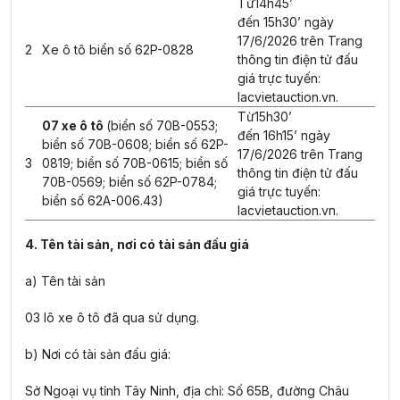
Từ14h45’
đến 15h30’ ngày
17/6/2026 trên Trang
2
Xe ô tô biển số 62P-0828
thông tin điện tử đấu
giá trực tuyến:
lacvietauction.vn.
Từ15h30’
07 xe ô tô
(biển số 70B-0553;
đến 16h15’ ngày
biển số 70B-0608; biển số 62P-
17/6/2026 trên Trang
3
0819; biển số 70B-0615; biển số
thông tin điện tử đấu
70B-0569; biển số 62P-0784;
giá trực tuyến:
biển số 62A-006.43)
lacvietauction.vn.
4. Tên tài sản, nơi có tài sản đấu giá
a) Tên tài sản
03 lô xe ô tô đã qua sử dụng.
b) Nơi có tài sản đấu giá:
Sở Ngoại vụ tỉnh Tây Ninh, địa chỉ: Số 65B, đường Châu