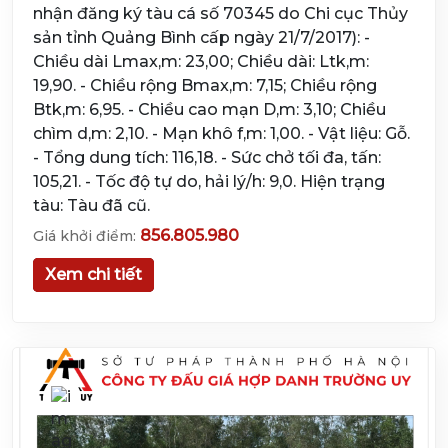
nhận đăng ký tàu cá số 70345 do Chi cục Thủy
sản tỉnh Quảng Bình cấp ngày 21/7/2017): -
Chiều dài Lmax,m: 23,00; Chiều dài: Ltk,m:
19,90. - Chiều rộng Bmax,m: 7,15; Chiều rộng
Btk,m: 6,95. - Chiều cao mạn D,m: 3,10; Chiều
chìm d,m: 2,10. - Mạn khô f,m: 1,00. - Vật liệu: Gỗ.
- Tổng dung tích: 116,18. - Sức chở tối đa, tấn:
105,21. - Tốc độ tự do, hải lý/h: 9,0. Hiện trạng
tàu: Tàu đã cũ.
856.805.980
Giá khởi điểm:
Xem chi tiết