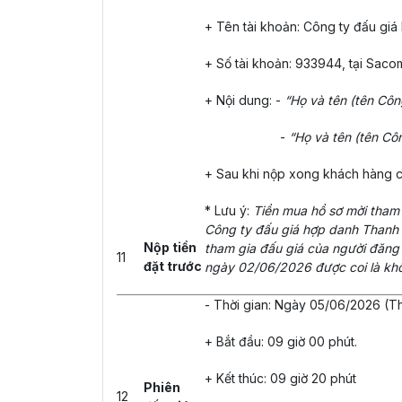
+ Tên tài khoản: Công ty đấu gi
+ Số tài khoản: 933944, tại Sac
+ Nội dung: -
“Họ và tên (tên Cô
-
“Họ và tên (tên Cô
+ Sau khi nộp xong khách hàng c
* Lưu ý:
Tiền mua hồ sơ mời tham 
Công ty đấu giá hợp danh Thanh 
Nộp tiền
tham gia đấu giá của người đăng
11
đặt trước
ngày 02/06/2026 được coi là khô
- Thời gian: Ngày 05/06/2026 (T
+ Bắt đầu: 09 giờ 00 phút.
+ Kết thúc: 09 giờ 20 phút
Phiên
12