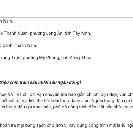
nh Nam.
 phố Thanh Xuân, phường Long An, tỉnh Tây Ninh.
ợp danh Thanh Nam.
 Trung Trực, phường Mỹ Phong, tỉnh Đồng Tháp.
triệu chín trăm sáu mươi sáu ngàn đồng)
huế VAT và chi phí vận chuyển (đã bao gồm chi phí dọn dẹp, vận chuy
 tiết vật tư, vật liệu thu hồi kèm theo danh mục. Người trúng đấu giá 
ười trúng đấu giá khai thác, phá dỡ công trình đến mặt nền nhà (cos
 hoàn trả mặt bằng sạch cho đơn vị xây dựng công trình mới là 10 ngà