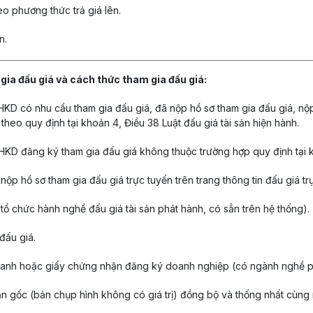
eo phương thức trả giá lên.
n.
 gia đấu giá và cách thức tham gia đấu giá:
, HKD có nhu cầu tham gia đấu giá, đã nộp hồ sơ tham gia đấu giá, nộ
heo quy định tại khoản 4, Điều 38 Luật đấu giá tài sản hiện hành.
, HKD đăng ký tham gia đấu giá không thuộc trường hợp quy định tại k
 nộp hồ sơ tham gia đấu giá trực tuyến trên trang thông tin đấu giá t
tổ chức hành nghề đấu giá tài sản phát hành, có sẳn trên hệ thống).
đấu giá.
oanh hoặc giấy chứng nhận đăng ký doanh nghiệp (có ngành nghề p
bản gốc (bản chụp hình không có giá trị) đồng bộ và thống nhất cùng 