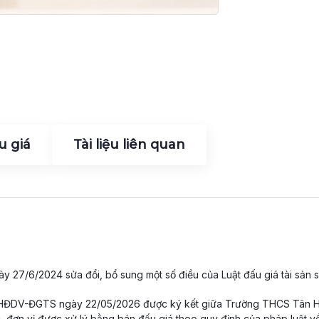
u giá
Tài liệu liên quan
y 27/6/2024 sửa đổi, bổ sung một số điều của Luật đấu giá tài sản 
79/HĐDV-ĐGTS ngày 22/05/2026 được ký kết giữa Trường THCS Tân 
ức, đơn vị được xử lý bằng bán đấu giá theo quy định của pháp luật v