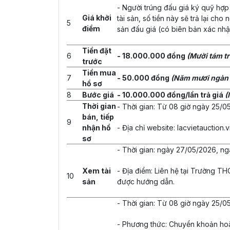
- Người trúng đấu giá ký quỹ hợp
Giá khởi
tài sản, số tiền này sẽ trả lại ch
5
điểm
sản đấu giá (có biên bản xác nhận
Tiền đặt
6
- 18.000.000 đồng
(Mười tám t
trước
Tiền mua
7
- 50.000 đồng
(Năm mươi ngàn
hồ sơ
8
Bước giá
- 10.000.000 đồng/lần trả giá
(
Thời gian
- Thời gian: Từ 08 giờ ngày 25/
bán, tiếp
9
nhận hồ
- Địa chỉ website: lacvietauction.
sơ
- Thời gian: ngày 27/05/2026, ng
Xem tài
- Địa điểm: Liên hệ tại Trường TH
10
sản
được hướng dẫn.
- Thời gian: Từ 08 giờ ngày 25/
- Phương thức: Chuyển khoản hoặ