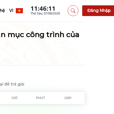
11:46:12
 hệ
VI
Đăng Nhập
Thứ Sáu, 07/08/2026
 hạn mục công trình của
ại để trả giá:
GIỜ
PHÚT
GIÂY