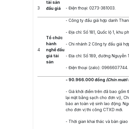
tài sản
3
- Điện thoại: 0273-381003.
đấu giá
- Công ty đấu giá hợp danh Tha
- Địa chỉ: Số 181, Quốc lộ 1, khu
Tổ chức
hành
- Chi nhánh 2 Công ty đấu giá h
4
nghề đấu
giá tài
- Địa chỉ: Số 189, đường Nguyễn
sản
- Điện thoại (zalo): 0966607744.
- 90.966.000 đồng
(Chín mươi 
- Giá khởi điểm trên đã bao gồm t
lại mặt bằng sạch cho đơn vị), Chi
bảo an toàn vệ sinh lao động. Ng
cho đơn vị thi công CTXD mới.
- Thời gian khai thác và bàn giao