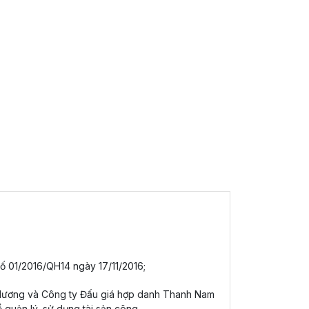
số 01/2016/QH14 ngày 17/11/2016;
Hương và Công ty Đấu giá hợp danh Thanh Nam
ề quản lý, sử dụng tài sản công.