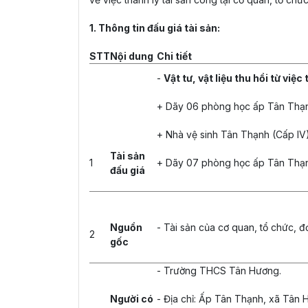
1. Thông tin đấu giá tài sản:
STT
Nội dung
Chi tiết
-
Vật tư, vật liệu thu hồi từ vi
+ Dãy 06 phòng học ấp Tân Thạnh
+ Nhà vệ sinh Tân Thạnh (Cấp IV)
Tài sản
1
+ Dãy 07 phòng học ấp Tân Thạn
đấu giá
Nguồn
- Tài sản của cơ quan, tổ chức, đ
2
gốc
- Trường THCS Tân Hương.
Người có
- Địa chỉ: Ấp Tân Thạnh, xã Tân 