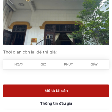
Previous
Next
Thời gian còn lại để trả giá:
NGÀY
GIỜ
PHÚT
GIÂY
Mô tả tài sản
Thông tin đấu giá