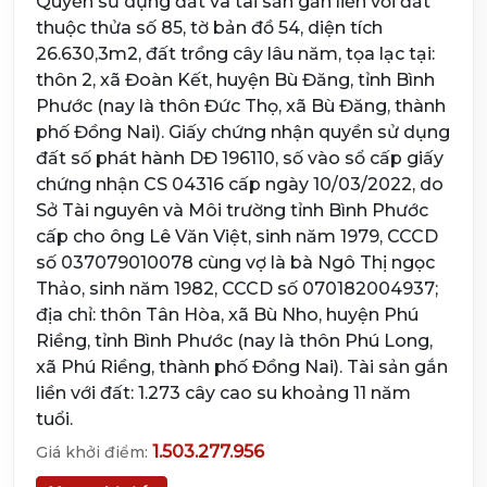
Quyền sử dụng đất và tài sản gắn liền với đất
thuộc thửa số 85, tờ bản đồ 54, diện tích
26.630,3m2, đất trồng cây lâu năm, tọa lạc tại:
thôn 2, xã Đoàn Kết, huyện Bù Đăng, tỉnh Bình
Phước (nay là thôn Đức Thọ, xã Bù Đăng, thành
phố Đồng Nai). Giấy chứng nhận quyền sử dụng
đất số phát hành DĐ 196110, số vào sổ cấp giấy
chứng nhận CS 04316 cấp ngày 10/03/2022, do
Sở Tài nguyên và Môi trường tỉnh Bình Phước
cấp cho ông Lê Văn Việt, sinh năm 1979, CCCD
số 037079010078 cùng vợ là bà Ngô Thị ngọc
Thảo, sinh năm 1982, CCCD số 070182004937;
địa chỉ: thôn Tân Hòa, xã Bù Nho, huyện Phú
Riềng, tỉnh Bình Phước (nay là thôn Phú Long,
xã Phú Riềng, thành phố Đồng Nai). Tài sản gắn
liền với đất: 1.273 cây cao su khoảng 11 năm
tuổi.
1.503.277.956
Giá khởi điểm: