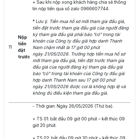
+ Sau khi nộp xong khách hàng chia sẽ thông
tin nộp tiền qua số zalo 0966607744.
* Lưu ý:
Tiền mua hồ sơ mời tham gia đấu giá,
tiền đặt trước tham gia đấu giá của người đăng
ký tham gia đấu giá phải báo “có” trong tài
Nộp
khoản của Công ty đấu giá hợp danh Thanh
tiền
11
Nam chậm nhất là 17 giờ 00 phút
đặt
ngày 21/05/2026. Trường hợp tiền mua hồ sơ
trước
mời tham gia đấu giá, tiền đặt trước tham gia
đấu giá của người đăng ký tham gia đấu giá
báo “có” trong tài khoản của Công ty đấu giá
hợp danh Thanh Nam sau 17 giờ 00 phút
ngày 21/05/2026 được coi là không hợp lệ và
không đủ điều kiện tham gia đấu giá.
- Thời gian: Ngày 26/05/2026 (Thứ ba).
+ TS 01: bắt đầu 09 giờ 00 phút – kết thúc 09
giờ 20 phút.
+ TS 02: bắt đầu 09 giờ 30 phút – kết thúc 09