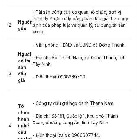
- Tài sản công của cơ quan, tổ chức, đơn vị
thanh lý được xử lý bằng bán đấu giá theo quy
Nguồn
2
định của pháp luật về quản lý, sử dụng tài sản
gốc
công.
- Văn phòng HĐND và UBND xã Đông Thành.
Người
- Địa chỉ: Ấp Thành Nam, xã Đông Thành, tỉnh
có tài
Tây Ninh.
sản
3
đấu
- Điện thoại: 0938249799
giá
- Công ty đấu giá hợp danh Thanh Nam.
Tổ
chức
- Địa chỉ: Số 181, Quốc lộ 1, khu phố Thanh
hành
Xuân, phường Long An, tỉnh Tây Ninh.
4
nghề
đấu
- Điện thoại (zalo): 0966607744.
giá tài