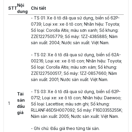
Nội
STT
Chi tiết
dung
- TS 01: Xe ô tô đã qua sử dụng, biển số 62P-
0739; Loại xe: xe ô tô con; Nhãn hiệu: Toyota;
Số loại: Corolla Altis; màu sơn xanh; Số khung:
ZZE1227505779; Số máy: 1ZZ-4385885; Năm
sản xuất: 2004; Nước sản xuất: Việt Nam.
- TS 02: Xe ô tô đã qua sử dụng, biển số 62A-
002.16; Loại xe: xe ô tô con; Nhãn hiệu: Toyota;
Số loại: Corolla Altis; màu sơn xám; Số khung:
ZZE1227500517; Số máy: 1ZZ-0857660; Năm
sản xuất: 2001; Nước sản xuất: Việt Nam.
- TS 03: Xe ô tô đã qua sử dụng, biển số 62P-
Tài
0712; Loại xe: xe ô tô con; Nhãn hiệu: Daewoo;
sản
1
Số loại: Lacettise; màu sơn ghi; Số khung:
đấu
RLLANF46D5H007092; Số máy: F16D3355255K;
giá
Năm sản xuất: 2005; Nước sản xuất: Việt Nam.
- Ghi chú: Đấu giá theo từng tài sản.