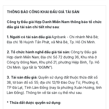
THÔNG BÁO CÔNG KHAI ĐẤU GIÁ TÀI SẢN
Công ty Đấu giá Hợp Danh Miền Nam thông báo tổ chức
đấu giá tài sản chi tiết như sau
:
1. Người có tài sản đấu giá
:Agribank - Chi nhánh Nhà Bè;
Địa chỉ: 18 Huỳnh Tấn Phát, xã Nhà Bè, Tp. Hồ Chí Minh.
2. Tổ chức hành nghề đấu giá tài sản:
Công ty Đấu giá
Hợp danh Miền Nam; Địa chỉ: Số 72 đường 36, Khu nhà ở
Công ty Đông Nam, Khu phố 21, phường Hiệp Bình, Tp. Hồ
Chí Minh. (gọi tắt là “ĐGMN”).
3.
Tài sản đấu giá:
Quyền sử dụng đất thuộc thửa đất số:
38, tờ bản đồ số: 55; địa chỉ: 12/19 Đào Duy Từ, Phường 4,
TP Đà Lạt, Tỉnh Lâm Đồng (nay là phường Xuân Hương, tỉnh
Lâm Đồng). Thông tin về tài sản cụ thể như sau.
*
Thửa đất được quyền sử dụng: