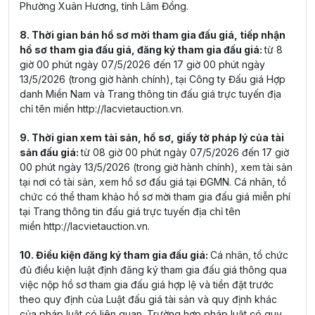
Phường Xuân Hương, tỉnh Lâm Đồng.
8. Thời gian bán hồ sơ mời tham gia đấu giá, tiếp nhận
hồ sơ tham gia đấu giá, đăng ký tham gia đấu giá:
từ 8
giờ 00 phút ngày 07/5/2026 đến 17 giờ 00 phút ngày
13/5/2026 (trong giờ hành chính), tại Công ty Đấu giá Hợp
danh Miền Nam và Trang thông tin đấu giá trực tuyến địa
chỉ tên miền
http://lacvietauction.vn
.
9. Thời gian xem tài sản, hồ sơ, giấy tờ pháp lý của tài
sản đấu giá:
từ 08 giờ 00 phút ngày 07/5/2026 đến 17 giờ
00 phút ngày 13/5/2026 (trong giờ hành chính), xem tài sản
tại nơi có tài sản, xem hồ sơ đấu giá tại ĐGMN. Cá nhân, tổ
chức có thể tham khảo hồ sơ mời tham gia đấu giá miễn phí
tại Trang thông tin đấu giá trực tuyến địa chỉ tên
miền
http://lacvietauction.vn
.
10. Điều kiện đăng ký tham gia đấu giá:
Cá nhân, tổ chức
đủ điều kiện luật định đăng ký tham gia đấu giá thông qua
việc nộp hồ sơ tham gia đấu giá hợp lệ và tiền đặt trước
theo quy định của Luật đấu giá tài sản và quy định khác
của pháp luật có liên quan. Trường hợp pháp luật có quy