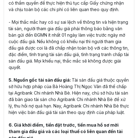
có thẩm quyền để thực hiện thủ tục cấp Giấy chứng nhận
và chịu toàn bộ các chi phí có liên quan theo quy định.
- Mọi thắc mắc hay có sự sai lệch về thông tin và hiện trạng
tài sản, người tham gia đấu giá phải thông báo bằng văn
bản gửi đến ĐGMN ít nhất 01 ngày làm việc trước ngày mở
cuộc đấu giá. Nếu không có khiếu nại thì người tham gia
đấu giá được coi là đã chấp nhận toàn bộ với các thông tin,
đặc điểm, tình trạng tài sản đấu giá, tình trạng tranh chấp tài
sản đấu giá. Mọi khiếu nại, thắc mắc sẽ không được giải
quyết.
5. Nguồn gốc tài sản đấu giá:
Tài sản đấu giá thuộc quyền
sở hữu hợp pháp của Bà Hoàng Thị Ngọc Vân đã thế chấp
tại Agribank Chi nhánh Nhà Bè. Hiện nay, chủ sở hữu tài sản
đã bàn giao tài sản cho Agribank Chi nhánh Nhà Bè để xử
lý, thu hồi nợ quá hạn. Nay, Agribank Chi nhánh Nhà Bè thực
hiện việc bán đấu giá tài sản theo quy định của pháp luật.
6. Giá khởi điểm, tiền đặt trước, tiền mua hồ sơ mời
tham gia đấu giá và các loại thuế có liên quan đến tài
sản đấu giá.