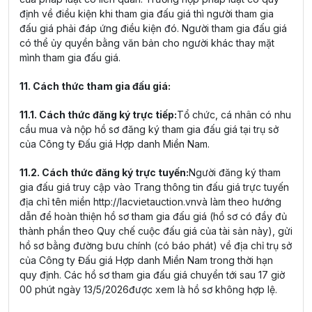
định về điều kiện khi tham gia đấu giá thì người tham gia
đấu giá phải đáp ứng điều kiện đó. Người tham gia đấu giá
có thể ủy quyền bằng văn bản cho người khác thay mặt
mình tham gia đấu giá.
11. Cách thức tham gia đấu giá:
11.1. Cách thức đăng ký trực tiếp:
Tổ chức, cá nhân có nhu
cầu mua và nộp hồ sơ đăng ký tham gia đấu giá tại trụ sở
của Công ty Đấu giá Hợp danh Miền Nam.
11.2. Cách thức đăng ký trực tuyến:
Người đăng ký tham
gia đấu giá truy cập vào Trang thông tin đấu giá trực tuyến
địa chỉ tên miền
http://lacvietauction.vn
và làm theo hướng
dẫn để hoàn thiện hồ sơ tham gia đấu giá (hồ sơ có đầy đủ
thành phần theo Quy chế cuộc đấu giá của tài sản này), gửi
hồ sơ bằng đường bưu chính (có báo phát) về địa chỉ trụ sở
của Công ty Đấu giá Hợp danh Miền Nam trong thời hạn
quy định. Các hồ sơ tham gia đấu giá chuyển tới sau 17 giờ
00 phút ngày 13/5/2026được xem là hồ sơ không hợp lệ.