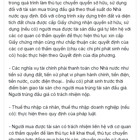
trong quá trình làm thủ tục chuyển quyền sở hữu, sử dụng
đối với tài sản mua trúng đấu giá theo thuế suất do Nhà
nước quy định. Đối với công trình xây dựng trên đất và diện
tích đất chưa được cấp Giấy chứng nhận quyền sở hữu, sử
dụng (nếu có) người mua được tài sản đấu giá tự liên hệ với
các cơ quan có thẩm quyền để thực hiện thủ tục xin cấp
Giấy chứng nhận cũng như chấp thuận các quyết định của
các cơ quan có thẩm quyền (chịu các chi phí phát sinh nếu
có) hoặc thực hiện theo Quyết định của địa phương.
- Các nghĩa vụ tài chính phải thanh toán cho Nhà nước như
tiền sử dụng đất, tiền xử phạt vi phạm hành chính, tiền điện,
tiền nước, cước điện thoại... (nếu có) phát sinh trước thời
điểm bàn giao tài sản cho người mua trúng tài sản đấu giá.
Người trúng đấu giá có trách nhiệm nộp.
- Thuế thu nhập cá nhân, thuế thu nhập doanh nghiệp (nếu
có): thực hiện theo quy định của pháp luật.
- Người mua được tài sản có trách nhiệm liên hệ với cơ quan
có thẩm quyền để làm thủ tục kê khai thuế, thủ tục chuyển
nhượng hợp đồng mua bán tài sản, chuyển quyền sử dụng