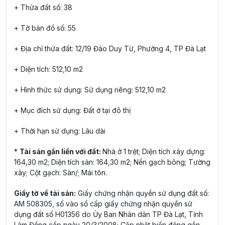
+ Thửa đất số: 38
+ Tờ bản đồ số: 55
+ Địa chỉ thửa đất: 12/19 Đào Duy Từ, Phường 4, TP Đà Lạt
+ Diện tích: 512,10 m2
+ Hình thức sử dụng: Sử dụng riêng: 512,10 m2
+ Mục đích sử dụng: Đất ở tại đô thị
+ Thời hạn sử dụng: Lâu dài
*
Tài sản gắn liền với đất:
Nhà ở 1 trệt; Diện tích xây dựng:
164,30 m2; Diện tích sàn: 164,30 m2; Nền gạch bông; Tường
xây; Cột gạch: Sàn/; Mái tôn.
Giấy tờ về tài sản:
Giấy chứng nhận quyền sử dụng đất số:
AM 508305, số vào sổ cấp giấy chứng nhận quyền sử
dụng đất số H01356 do Ủy Ban Nhân dân TP Đà Lạt, Tỉnh
Lâm Đồng cấp ngày 20/3/2008; Cập nhật biến động gần