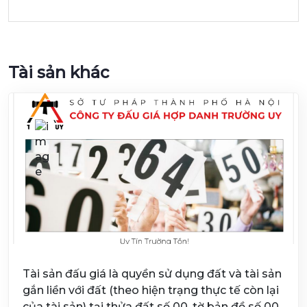
Tài sản khác
Tài sản đấu giá là quyền sử dụng đất và tài sản
gắn liền với đất (theo hiện trạng thực tế còn lại
của tài sản) tại thửa đất số 00, tờ bản đồ số 00,