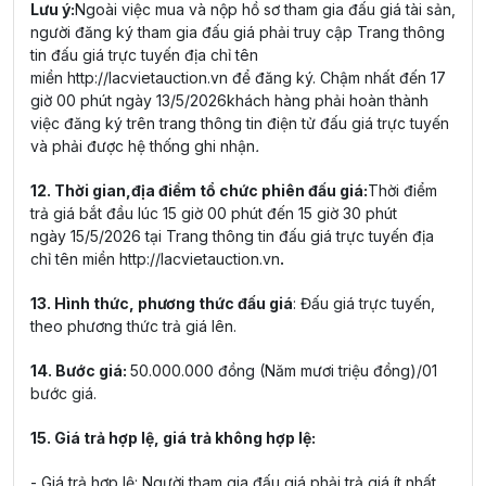
Lưu ý:
Ngoài việc mua và nộp hồ sơ tham gia đấu giá tài sản,
người đăng ký tham gia đấu giá phải truy cập Trang thông
tin đấu giá trực tuyến địa chỉ tên
miền
http://lacvietauction.vn
để đăng ký. Chậm nhất đến 17
giờ 00 phút ngày 13/5/2026khách hàng phải hoàn thành
việc đăng ký trên trang thông tin điện tử đấu giá trực tuyến
và phải được hệ thống ghi nhận
.
12. Thời gian,địa điểm tổ chức phiên đấu giá:
Thời điểm
trả giá bắt đầu lúc 15 giờ 00 phút đến 15 giờ 30 phút
ngày 15/5/2026 tại Trang thông tin đấu giá trực tuyến địa
chỉ tên miền
http://lacvietauction.vn
.
13. Hình thức, phương thức đấu giá
: Đấu giá trực tuyến,
theo phương thức trả giá lên.
14. Bước giá:
50.000.000 đồng (Năm mươi triệu đồng)/01
bước giá.
15. Giá trả hợp lệ, giá trả không hợp lệ:
- Giá trả hợp lệ: Người tham gia đấu giá phải trả giá ít nhất