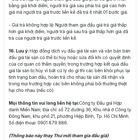
bằng giá khởi điểm, người trả giá sau phải trả giá cao hơn
giá mà người trả giá trước liền kề đã trả ít nhất 01 bước giá.
- Giá trả không hợp lệ: Người tham gia đấu giá trả giá thấp
hơn giá khởi điểm, người trả giá sau trả giá thấp hơn giá đã
trả của người trả giá trước liền kề.
16. Lưu ý:
Hợp đồng dịch vụ đấu giá tài sản và văn bản bán
đấu giá tài sản có thể bị hủy hoặc sửa đổi khi có quyết định
của cơ quan có thẩm quyền; trong trường hợp kết quả đấu
giá tài sản bị hủy vì bất cứ lý do gì thì các bên khôi phục lại
tình trạng ban đầu, hoàn trả cho nhau tài sản đã nhận và
trong mọi trường hợp các bên không phải bồi thường thiệt
hại cho nhau (nếu có).
Mọi thông tin vui lòng liên hệ tại:
Công ty Đấu giá Hợp
danh Miền Nam; Địa chỉ: số 72 đường 36, Khu nhà ở Công ty
Đông Nam, khu phố 21, phường Hiệp Bình, Tp. Hồ Chí Minh.
Số điện thoại: 0901 879 886.
(Thông báo này thay Thư mời tham gia đấu giá)