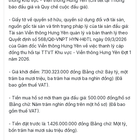
thông Khu vực - Viễn thông Hưng Yên (Chi tiết tại Thông
báo đấu giá và Quy chế cuộc đấu giá).
- Giấy tờ về quyền sở hữu, quyền sử dụng đối với tài sản,
nguồn gốc tài sản và tình trạng pháp lý của tài sản đấu giá:
Tài sản Viễn thông Hưng Yên quản lý và bán thanh lý theo
Quyết định số 568/QĐ-VNPT HYN-HĐTL ngày 09/3/2026
của Giám đốc Viễn thông Hưng Yên về việc thanh lý cáp
đồng thu hồi tại TTVT Khu vực - Viễn thông Hưng Yên Đợt 1
năm 2026.
- Giá khởi điểm: 7.130.323.000 đồng (Bằng chữ: Bảy tỷ, một
trăm ba mươi triệu, ba trăm hai mươi ba nghìn đồng) (Đã
bao gồm thuế VAT).
- Tiền mua hồ sơ mời tham gia đấu giá: 500.000 đồng/hồ sơ
(Bằng chữ: Năm trăm nghìn đồng trên một hồ sơ) (Đã bao
gồm thuế VAT).
- Tiền đặt trước là: 1.426.000.000 đồng (Bằng chữ: Một tỷ,
bốn trăm hai mươi sáu triệu đồng).