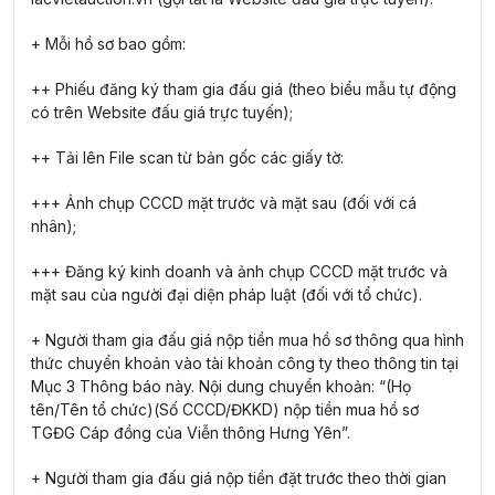
+ Mỗi hồ sơ bao gồm:
++ Phiếu đăng ký tham gia đấu giá (theo biểu mẫu tự động
có trên Website đấu giá trực tuyến);
++ Tải lên File scan từ bản gốc các giấy tờ:
+++ Ảnh chụp CCCD mặt trước và mặt sau (đối với cá
nhân);
+++ Đăng ký kinh doanh và ảnh chụp CCCD mặt trước và
mặt sau của người đại diện pháp luật (đối với tổ chức).
+ Người tham gia đấu giá nộp tiền mua hồ sơ thông qua hình
thức chuyển khoản vào tài khoản công ty theo thông tin tại
Mục 3 Thông báo này. Nội dung chuyển khoản: “(Họ
tên/Tên tổ chức)(Số CCCD/ĐKKD) nộp tiền mua hồ sơ
TGĐG Cáp đồng của Viễn thông Hưng Yên”.
+ Người tham gia đấu giá nộp tiền đặt trước theo thời gian