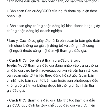
hành nghề đấu giá tài sản phát hành, có sẳn trên hệ thống).
+ Bản scan Căn cước/CCCD của người tham đại diện theo
pháp luật.
+ Bản scan giấy chứng nhận đăng ký kinh doanh hoặc giấy
chứng nhận đăng ký doanh nghiệp.
* Lưu ý: Các hồ sơ, giấy tờ phải là bản scan từ bản gốc (bản
hình chụp không có giá trị) đồng bộ và thống nhất cùng
một người (hoặc cùng một đơn vị) tham gia đấu giá.
- Cách thức nộp hồ sơ tham gia đấu giá trực
tuyến:
Người tham gia đấu giá đăng nhập vào trang thông
tin đấu giá trực tuyến lacvietauction.vn và tiến hành tải các
bản scan giấy tờ, tài liệu theo đúng hồ sơ gốc (scan bản
chính), các bản scan từ bản sao hoặc bản photocopy đều
không có giá trị và không được hệ thống chấp nhận tham
gia đấu giá.
- Cách thức tham gia đấu giá:
Mọi thủ tục tham gia đấu
giá được quy định tại Quy chế cuộc đấu giá và thực hiện