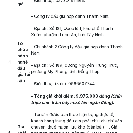
- Điện thoại: 02733- 911565.
giá
- Công ty đấu giá hợp danh Thanh Nam.
- Địa chỉ: Số 181, Quốc lộ 1, khu phố Thanh
Xuân, phường Long An, tỉnh Tây Ninh.
Tổ
- Chi nhánh 2 Công ty đấu giá hợp danh Thanh
chức
Nam.
hành
4
nghề
- Địa chỉ: Số 189, đường Nguyễn Trung Trực,
đấu
phường Mỹ Phong, tỉnh Đồng Tháp.
giá tài
sản
- Điện thoại (zalo): 0966607744.
- Tổng giá khởi điểm: 9.975.000 đồng
(Chín
triệu chín trăm bảy mươi lăm ngàn đồng).
- Tài sản được bán theo hiện trạng thực tế,
khách hàng trúng đấu giá phải chịu chi phí vận
Giá
chuyển, thuê mướn, lưu kho (bến bãi), … Giá
5
khởi