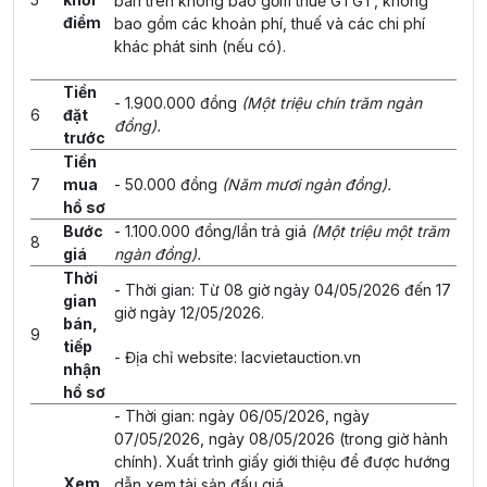
bán trên không bao gồm thuế GTGT, không
điểm
bao gồm các khoản phí, thuế và các chi phí
khác phát sinh (nếu có).
Tiền
- 1.900.000 đồng
(Một triệu chín trăm ngàn
6
đặt
đồng).
trước
Tiền
7
mua
- 50.000 đồng
(Năm mươi ngàn đồng).
hồ sơ
Bước
- 1.100.000 đồng/lần trả giá
(Một triệu một trăm
8
giá
ngàn đồng).
Thời
- Thời gian: Từ 08 giờ ngày 04/05/2026 đến 17
gian
giờ ngày 12/05/2026.
bán,
9
tiếp
- Địa chỉ website: lacvietauction.vn
nhận
hồ sơ
- Thời gian: ngày 06/05/2026, ngày
07/05/2026, ngày 08/05/2026 (trong giờ hành
chính). Xuất trình giấy giới thiệu để được hướng
Xem
dẫn xem tài sản đấu giá.