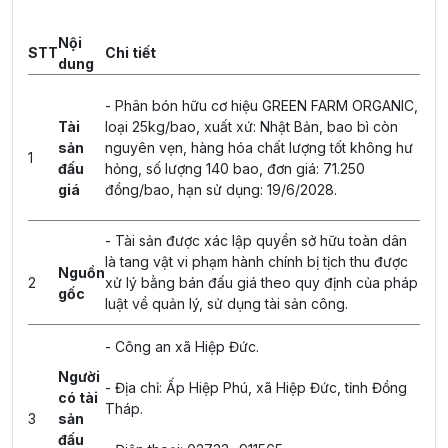
Nội
STT
Chi tiết
dung
- Phân bón hữu cơ hiệu GREEN FARM ORGANIC,
Tài
loại 25kg/bao, xuất xứ: Nhật Bản, bao bì còn
sản
nguyên vẹn, hàng hóa chất lượng tốt không hư
1
đấu
hỏng, số lượng 140 bao, đơn giá: 71.250
giá
đồng/bao, hạn sử dụng: 19/6/2028.
- Tài sản được xác lập quyền sở hữu toàn dân
là tang vật vi phạm hành chính bị tịch thu được
Nguồn
2
xử lý bằng bán đấu giá theo quy định của pháp
gốc
luật về quản lý, sử dụng tài sản công.
- Công an xã Hiệp Đức.
Người
- Địa chỉ: Ấp Hiệp Phú, xã Hiệp Đức, tỉnh Đồng
có tài
Tháp.
3
sản
đấu