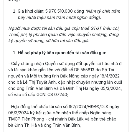
Giá khởi điểm: 5.970.510.000 đồng
(Năm tỷ chín trăm
bảy mươi triệu năm trăm mười nghìn đồng).
Người mua được tài sản đấu giá chịu thuế GTGT (nếu có),
Thuế, phí, lệ phí liên quan đến việc chuyển nhượng, đăng
ký quyền sử dụng, sở hữu tài sản đấu giá.
Hồ sơ pháp lý liên quan đến tài sản đấu giá:
- Giấy chứng nhận Quyền sử dụng đất quyền sở hữu nhà ở
và tài sản khác gắn liền với đất số DE 555813 do Sở Tài
nguyên và Môi trường tỉnh Đắk Nông cấp ngày 18/4/2022
cho bà Lê Thị Tuyết Anh, cập nhật chuyển nhượng lần cuối
cho ông Trần Văn Bình và bà Đinh Thị Hà ngày 05/3/2024,
số vào sổ cấp GCN: CS 07240;
- Hợp đồng thế chấp tài sản số 152/2024/HĐBĐ/DLK ngày
06/3/2024 ký kết giữa bên nhận thế chấp Ngân hàng
TMCP Tiên Phong - chi nhánh Đắk Lắk và bên thế chấp
bà Đinh Thị Hà và ông Trần Văn Bình;