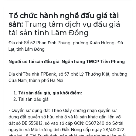
Tổ chức hành nghề đấu giá tài
sản:
Trung tâm dịch vụ đấu giá
tài sản tỉnh Lâm Đồng
Địa chỉ: Số 52 Phan Đình Phùng, phường Xuân Hương- Đà
Lạt, tỉnh Lâm Đồng.
Người có tài sản đấu giá
:
Ngân hàng TMCP Tiên Phong
Địa chỉ:Tòa nhà TPBank, số 57 phố Lý Thường Kiệt, phường
Cửa Nam, thành phố Hà Nội
Tài sản đấu giá, giá khởi điểm:
Tài sản đấu giá:
- Quyền sử dụng đất Theo Giấy chứng nhận quyền sử
dụng đất quyền sở hữu nhà ở và tài sản khác gắn liền với
đất số DE 555813, số vào sổ cấp GCN: CS07240 do Sở tài
nguyên và Môi trường tỉnh Đắk Nông cấp ngày 28/4/2022
cho bà Lê Thị Tuyết Anh, cập nhật chuyển nhượng lần cuối