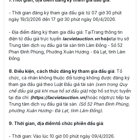
- Thời gian đăng ký tham gia đấu giá: từ 07 giờ 30 phút
ngày 19/3/2026 đến 17 giờ 30 phút ngày 06/4/2026.
- Địa điểm đăng ký tham gia đấu giá: TạiTrang thông tin
điện tử đấu giá trực tuyến
lacvietauction.vn
hoặc
tại trụ sở
Trung tâm dịch vụ đấu giá tài sản tỉnh Lâm Đồng - Số 52
Phan Đình Phùng, Phường Xuân Hương - Đà Lạt, tỉnh Lâm
Đồng.
8. Điều kiện, cách thức đăng ký tham gia đấu giá
: Tổ
chức, cá nhân không thuộc đối tượng không được đăng ký
tham gia đấu giá theo Luật Đấu giá tài sản
(xem trong Quy
chế đấu giá giá khi mua hồ sơ đấu giá)
nộp hồ sơ trực tuyến
tại địa chỉ:
(
https://lacvietauction.vn
)
hoặc nộptrực tiếp tại
Trung tâm dịch vụ đấu giá tài sản.
(Số 52 Phan Đình Phùng,
phường Xuân Hương- Đà Lạt, tỉnh Lâm Đồng).
9. Thời gian, địa điểmtổ chức phiên đấu giá
:
- Thời gian: Vào lúc 10 giờ 00 phút ngày 09/4/2026.