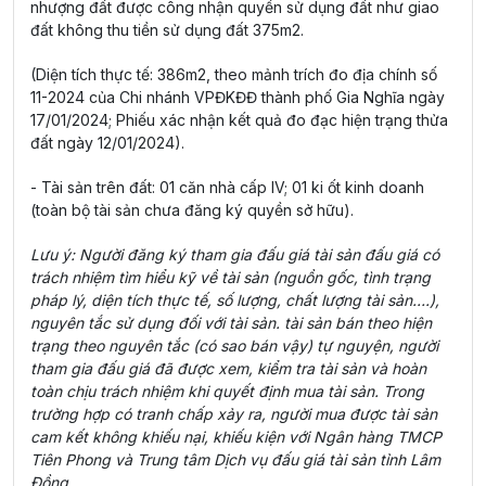
nhượng đất được công nhận quyền sử dụng đất như giao
đất không thu tiền sử dụng đất 375m2.
(Diện tích thực tế: 386m2, theo mảnh trích đo địa chính số
11-2024 của Chi nhánh VPĐKĐĐ thành phố Gia Nghĩa ngày
17/01/2024; Phiếu xác nhận kết quả đo đạc hiện trạng thửa
đất ngày 12/01/2024).
- Tài sản trên đất: 01 căn nhà cấp IV; 01 ki ốt kinh doanh
(toàn bộ tài sản chưa đăng ký quyền sở hữu).
Lưu ý: Người đăng ký tham gia đấu giá tài sản đấu giá có
trách nhiệm tìm hiểu kỹ về tài sản (nguồn gốc, tình trạng
pháp lý, diện tích thực tế, số lượng, chất lượng tài sản….),
nguyên tắc sử dụng đối với tài sản. tài sản bán theo hiện
trạng theo nguyên tắc (có sao bán vậy) tự nguyện, người
tham gia đấu giá đã được xem, kiểm tra tài sản và hoàn
toàn chịu trách nhiệm khi quyết định mua tài sản. Trong
trường hợp có tranh chấp xảy ra, người mua được tài sản
cam kết không khiếu nại, khiếu kiện với Ngân hàng TMCP
Tiên Phong và Trung tâm Dịch vụ đấu giá tài sản tỉnh Lâm
Đồng.