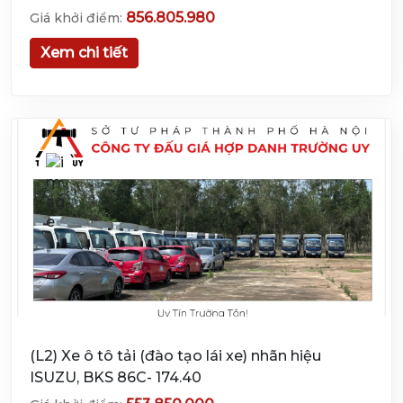
856.805.980
Giá khởi điểm:
Xem chi tiết
(L2) Xe ô tô tải (đào tạo lái xe) nhãn hiệu
ISUZU, BKS 86C- 174.40