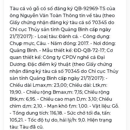
Tàu cá vỏ gỗ có số đăng ký QB-92969-TS của
ông Nguyễn Văn Toàn Thông tin về tàu (theo
Giấy chứng nhận đăng ký tàu cá số 70345 do
Chi cục Thủy sản tỉnh Quảng Bình cấp ngày
21/7/2017): - Loaị tàu: Đánh cá. - Công dụng:
Chụp mực, Câu. - Năm đóng: 2017. - Nơi đóng:
Quảng Bình. - Mẫu thiết kế: ĐD-QB-72-17; Cơ
quan thiết kế: Công ty CPDV nghề cá Đại
Dương. Đặc điểm kỹ thuật (theo Giấy chứng
nhận đăng ký tàu cá số 70345 do Chi cục Thủy
sản tỉnh Quảng Bình cấp ngày 21/7/2017): -
Chiều dài Lmax,m: 23,00; Chiều dài: Ltk,m:
19,90. - Chiều rộng Bmax,m: 7,15; Chiều rộng
Btk,m: 6,95. - Chiều cao mạn D,m: 3,10; Chiều
chìm d,m: 2,10. - Mạn khô f,m: 1,00. - Vật liệu: Gỗ.
- Tổng dung tích: 116,18. - Sức chở tối đa, tấn:
105,21. - Tốc độ tự do, hải lý/h: 9,0. Hiện trạng
tàu: Tàu đã cũ.