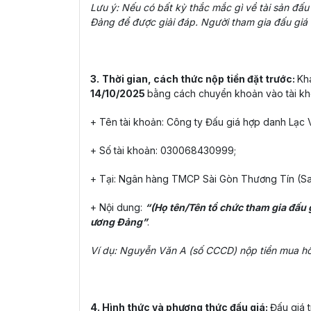
Lưu ý: Nếu có bất kỳ thắc mắc gì về tài sản đấu
Đảng để được giải đáp. Người tham gia đấu giá ch
3.
Thời gian, cách thức nộp tiền đặt trước:
Kh
14/10/2025
bằng cách chuyển khoản vào tài kho
+ Tên tài khoản: Công ty Đấu giá hợp danh Lạc V
+ Số tài khoản: 030068430999;
+ Tại: Ngân hàng TMCP Sài Gòn Thương Tín (S
+ Nội dung:
“(Họ tên/Tên tổ chức tham gia đấu g
ương Đảng”
.
Ví dụ: Nguyễn Văn A (số CCCD) nộp tiền mua hồ
4. Hình thức và phương thức đấu giá:
Đấu giá 