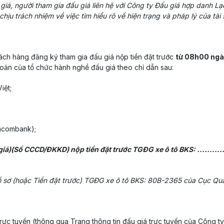
 giá, người tham gia đấu giá liên hệ với Công ty Đấu giá hợp danh 
ịu trách nhiệm về việc tìm hiểu rõ về hiện trạng và pháp lý của tài
ách hàng đăng ký tham gia đấu giá nộp tiền đặt trước
từ 08h00 ngà
ản của tổ chức hành nghề đấu giá theo chỉ dẫn sau:
iệt;
acombank);
iá)(Số CCCD/ĐKKD) nộp tiền đặt trước TGĐG xe ô tô BKS: ...........
 sơ (hoặc Tiền đặt trước) TGĐG xe ô tô BKS: 80B-2365 của Cục Qu
trực tuyến (thông qua Trang thông tin đấu giá trực tuyến của Công ty