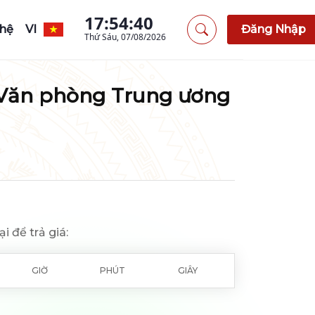
17:54:41
 hệ
VI
Đăng Nhập
Thứ Sáu, 07/08/2026
, Văn phòng Trung ương
ại để trả giá:
GIỜ
PHÚT
GIÂY