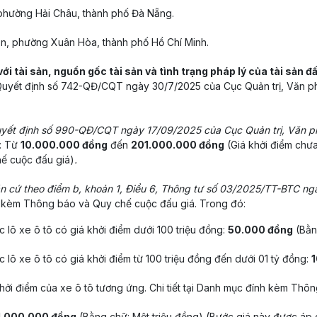
phường Hải Châu, thành phố Đà Nẵng.
n, phường Xuân Hòa, thành phố Hồ Chí Minh.
ới tài sản, nguồn gốc tài sản và tình trạng pháp lý của tài sản đ
Quyết định số 742-QĐ/CQT ngày 30/7/2025 của Cục Quản trị, Văn ph
uyết định số 990-QĐ/CQT ngày 17/09/2025 của Cục Quản trị, Văn p
: Từ
10.000.000 đồng
đến
201.000.000 đồng
(Giá khởi điểm chưa
hế cuộc đấu giá)
.
n cứ theo điểm b, khoản 1, Điều 6, Thông tư số 03/2025/TT-BTC ng
ính kèm Thông báo và Quy chế cuộc đấu giá. Trong đó:
c lô xe ô tô có giá khởi điểm dưới 100 triệu đồng:
50.000 đồng
(Bằn
c lô xe ô tô có giá khởi điểm từ 100 triệu đồng đến dưới 01 tỷ đồng:
ởi điểm của xe ô tô tương ứng. Chi tiết tại Danh mục đính kèm Thô
 1.000.000 đồng
(Bằng chữ: Một triệu đồng) (Bước giá này được áp d