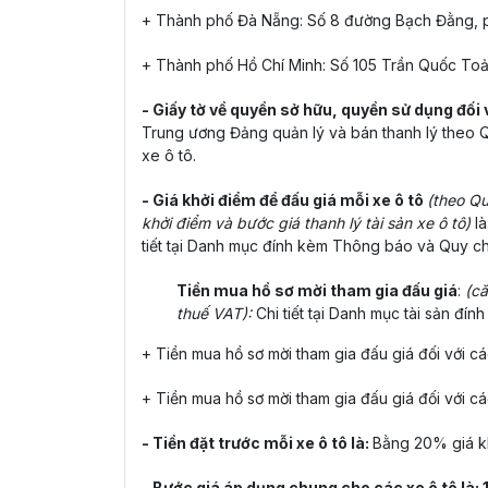
+ Thành phố Đà Nẵng: Số 8 đường Bạch Đằng, 
+ Thành phố Hồ Chí Minh: Số 105 Trần Quốc Toả
- Giấy tờ về quyền sở hữu, quyền sử dụng đối v
Trung ương Đảng quản lý và bán thanh lý theo 
xe ô tô.
- Giá khởi điểm để đấu giá mỗi xe ô tô
(theo Q
khởi điểm và bước giá thanh lý tài sản xe ô tô)
là
tiết tại Danh mục đính kèm Thông báo và Quy c
Tiền mua hồ sơ mời tham gia đấu giá
:
(că
thuế VAT):
Chi tiết tại Danh mục tài sản đ
+ Tiền mua hồ sơ mời tham gia đấu giá đối với cá
+ Tiền mua hồ sơ mời tham gia đấu giá đối với cá
- Tiền đặt trước mỗi xe ô tô là:
Bằng 20% giá kh
- Bước giá áp dụng chung cho các xe ô tô là: