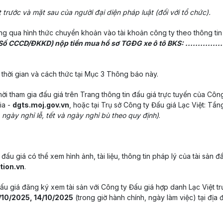
ước và mặt sau của người đại diện pháp luật (đối với tổ chức).
ông qua hình thức chuyển khoản vào tài khoản công ty theo thông ti
Số CCCD/ĐKKD) nộp tiền mua hồ sơ TGĐG xe ô tô BKS: .............
 thời gian và cách thức tại Mục 3 Thông báo này.
ời tham gia đấu giá trên Trang thông tin đấu giá trực tuyến của Công
ia -
dgts.moj.gov.vn
, hoặc tại Trụ sở Công ty Đấu giá Lạc Việt: T
, ngày nghỉ lễ, tết và ngày nghỉ bù theo quy định)
.
đấu giá có thể xem hình ảnh, tài liệu, thông tin pháp lý của tài sản đ
tion.vn
.
 đấu giá đăng ký xem tài sản với Công ty Đấu giá hợp danh Lạc Việt 
/10/2025, 14/10/2025
(trong giờ hành chính, ngày làm việc) tại địa đ