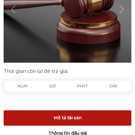
Previous
Next
Thời gian còn lại để trả giá:
NGÀY
GIỜ
PHÚT
GIÂY
Mô tả tài sản
Thông tin đấu giá