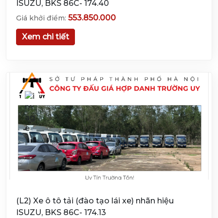
ISUZU, BKS 86C- 174.40
553.850.000
Giá khởi điểm:
Xem chi tiết
(L2) Xe ô tô tải (đào tạo lái xe) nhãn hiệu
ISUZU, BKS 86C- 174.13