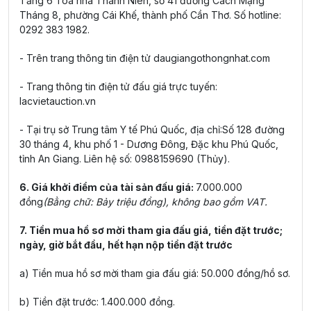
Tầng 6 Tòa nhà Thanh Niên, số 41 đường Cách Mạng
Tháng 8, phường Cái Khế, thành phố Cần Thơ. Số hotline:
0292 383 1982.
- Trên trang thông tin điện tử daugiangothongnhat.com
- Trang thông tin điện tử đấu giá trực tuyến:
lacvietauction.vn
- Tại trụ sở Trung tâm Y tế Phú Quốc, địa chỉ:Số 128 đường
30 tháng 4, khu phố 1 - Dương Đông, Đặc khu Phú Quốc,
tỉnh An Giang. Liên hệ số: 0988159690 (Thủy).
6. Giá khởi điểm của tài sản đấu giá:
7.000.000
đồng
(Bằng chữ: Bảy triệu đồng), không bao gồm VAT.
7. Tiền mua hồ sơ mời tham gia đấu giá, tiền đặt trước;
ngày, giờ bắt đầu, hết hạn nộp tiền đặt trước
a) Tiền mua hồ sơ mời tham gia đấu giá: 50.000 đồng/hồ sơ.
b) Tiền đặt trước: 1.400.000 đồng.