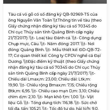
Tàu cá vỏ gỗ có số đăng ký QB-92969-TS của
ông Nguyễn Văn Toàn \\tThông tin về tàu (theo
Giấy chứng nhận đăng ký tàu cá số 70345 do
Chi cục Thủy sản tỉnh Quảng Bình cấp ngày
21/7/2017): \\t- Loaị tàu: Đánh cá. \\t- Công dụng:
Chụp mực, Câu. \\t- Năm đóng: 2017. \\t- Nơi
đóng: Quảng Bình. \\t- Mẫu thiết kế: ĐD-QB-72-
17; Cơ quan thiết kế: Công ty CPDV nghề cá Đại
Dương. \\tĐặc điểm kỹ thuật (theo Giấy chứng
nhận đăng ký tàu cá số 70345 do Chi cục Thủy
sản tỉnh Quảng Bình cấp ngày 21/7/2017): \\t-
Chiều dài Lmax,m: 23,00; Chiều dài: Ltk,m:
19,90. \\t- Chiều rộng Bmax,m: 7,15; Chiều rộng
Btk,m: 6,95. \\t- Chiều cao mạn D,m: 3,10; Chiều
chìm d,m: 2,10. \\t- Mạn khô f,m: 1,00. \\t- Vật
liệu: Gỗ. \\t- Tổng dung tích: 116,18. \\t- Sức chở
tối đa, tấn: 105,21. \\t- Tốc độ tự do, hải lý/h: 9,0.