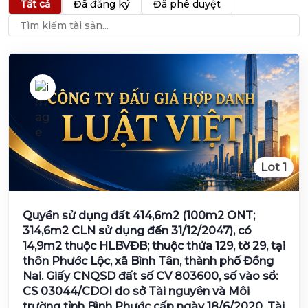
Tất cả
Đã đăng ký
Đã phê duyệt
Lot 1
Quyền sử dụng đất 414,6m2 (100m2 ONT;
314,6m2 CLN sử dụng đến 31/12/2047), có
14,9m2 thuộc HLBVĐB; thuộc thửa 129, tờ 29, tại
thôn Phước Lộc, xã Bình Tân, thành phố Đồng
Nai. Giấy CNQSD đất số CV 803600, số vào sổ:
CS 03044/CDOI do sở Tài nguyên và Môi
trường tỉnh Bình Phước cấp ngày 18/6/2020. Tài