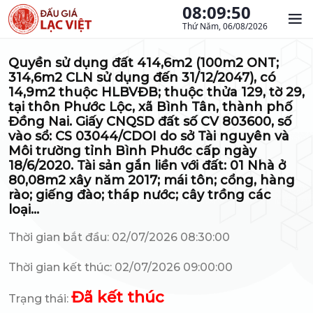
08:09:51
Thứ Năm, 06/08/2026
Quyền sử dụng đất 414,6m2 (100m2 ONT;
314,6m2 CLN sử dụng đến 31/12/2047), có
14,9m2 thuộc HLBVĐB; thuộc thửa 129, tờ 29,
tại thôn Phước Lộc, xã Bình Tân, thành phố
Đồng Nai. Giấy CNQSD đất số CV 803600, số
vào sổ: CS 03044/CDOI do sở Tài nguyên và
Môi trường tỉnh Bình Phước cấp ngày
18/6/2020. Tài sản gắn liền với đất: 01 Nhà ở
80,08m2 xây năm 2017; mái tôn; cổng, hàng
rào; giếng đào; tháp nước; cây trồng các
loại…
Thời gian bắt đầu: 02/07/2026 08:30:00
Thời gian kết thúc: 02/07/2026 09:00:00
Đã kết thúc
Trạng thái: