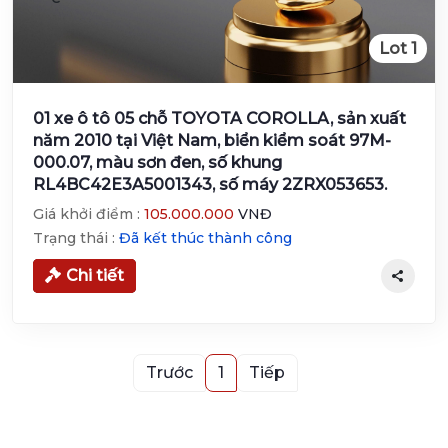
Lot 1
01 xe ô tô 05 chỗ TOYOTA COROLLA, sản xuất
năm 2010 tại Việt Nam, biển kiểm soát 97M-
000.07, màu sơn đen, số khung
RL4BC42E3A5001343, số máy 2ZRX053653.
Giá khởi điểm :
105.000.000
VNĐ
Trạng thái :
Đã kết thúc thành công
Chi tiết
Trước
1
Tiếp