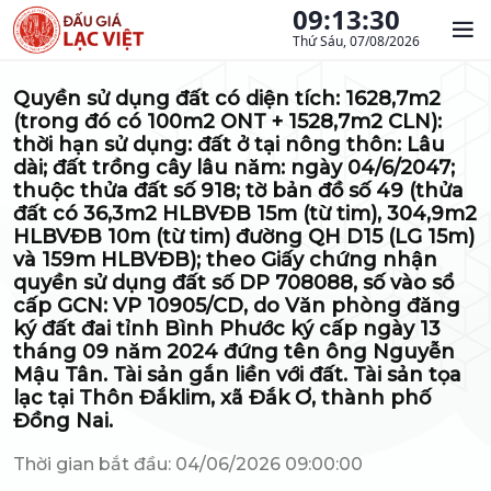
09:13:30
Thứ Sáu, 07/08/2026
Quyền sử dụng đất có diện tích: 1628,7m2
(trong đó có 100m2 ONT + 1528,7m2 CLN):
thời hạn sử dụng: đất ở tại nông thôn: Lâu
dài; đất trồng cây lâu năm: ngày 04/6/2047;
thuộc thửa đất số 918; tờ bản đồ số 49 (thửa
đất có 36,3m2 HLBVĐB 15m (từ tim), 304,9m2
HLBVĐB 10m (từ tim) đường QH D15 (LG 15m)
và 159m HLBVĐB); theo Giấy chứng nhận
quyền sử dụng đất số DP 708088, số vào sổ
cấp GCN: VP 10905/CD, do Văn phòng đăng
ký đất đai tỉnh Bình Phước ký cấp ngày 13
tháng 09 năm 2024 đứng tên ông Nguyễn
Mậu Tân. Tài sản gắn liền với đất. Tài sản tọa
lạc tại Thôn Đắklim, xã Đắk Ơ, thành phố
Đồng Nai.
Thời gian bắt đầu: 04/06/2026 09:00:00