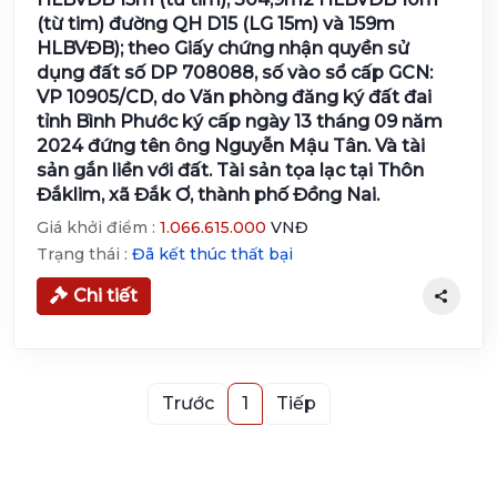
(từ tim) đường QH D15 (LG 15m) và 159m
HLBVĐB); theo Giấy chứng nhận quyền sử
dụng đất số DP 708088, số vào sổ cấp GCN:
VP 10905/CD, do Văn phòng đăng ký đất đai
tỉnh Bình Phước ký cấp ngày 13 tháng 09 năm
2024 đứng tên ông Nguyễn Mậu Tân. Và tài
sản gắn liền với đất. Tài sản tọa lạc tại Thôn
Đắklim, xã Đắk Ơ, thành phố Đồng Nai.
Giá khởi điểm :
1.066.615.000
VNĐ
Trạng thái :
Đã kết thúc thất bại
Chi tiết
Trước
1
Tiếp