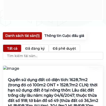
Danh sách tài sản
(1)
Thông tin Cuộc đấu giá
Tất cả
Đã đăng ký
Đã phê duyệt
Lot 1
Quyền sử dụng đất có diện tích: 1628,7m2
(trong đó có 100m2 ONT + 1528,7m2 CLN): thời
hạn sử dụng: đất ở tại nông thôn: Lâu dài; đất
trồng cây lâu năm: ngày 04/6/2047; thuộc thửa
đất số 918; tờ bản đồ số 49 (thửa đất có 36,3m2
HLBVĐB 15m (từ tim), 304,9m2 HLBVĐB 10m