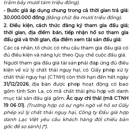
trăm bảy mươi tám triệu đồng).
- Bước giá áp dụng chung trong cả thời gian trả giá:
30.000.000 đồng
(Bằng chữ: Ba mươi triệu đồng).
2. Điều kiện, cách thức đăng ký tham gia đấu giá;
thời gian, địa điểm bán, tiếp nhận hồ sơ tham gia
đấu giá và thời gian, địa điểm xem tài sản đấu giá:
Các cá nhân, tổ chức có nhu cầu tham gia đấu giá có
đủ điều kiện và năng lực theo Quy chế cuộc đấu giá.
Người tham gia đấu giá tài sản phải đáp ứng đủ điều
kiện về xử lý chất thải nguy hại, có Giấy phép xử lý
chất thải nguy hại (CTNH) còn thời hạn đến hết ngày
31/12/2026
, địa bàn được phép hoạt động có bao
gồm tỉnh Sơn La, có mã chất thải phù hợp với danh
mục tài sản đấu giá gồm:
Ắc quy chì thải (mã CTNH
19 06 01)
.
(Trường hợp có sự nghi ngờ về hồ sơ Giấy
phép xử lý chất thải nguy hại, Công ty Đấu giá hợp
danh Lạc Việt yêu cầu khách hàng đối chiếu bản
gốc để so sánh) (*).