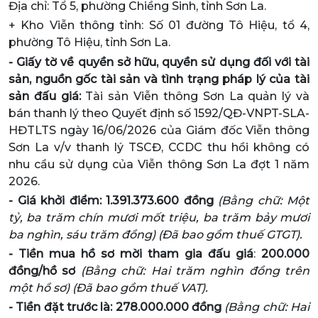
Địa chỉ: Tổ 5, phường Chiềng Sinh, tỉnh Sơn La.
+ Kho Viễn thông tỉnh: Số 01 đường Tô Hiệu, tổ 4,
phường Tô Hiệu, tỉnh Sơn La.
- Giấy tờ về quyền sở hữu, quyền sử dụng đối với tài
sản, nguồn gốc tài sản và tình trạng pháp lý của tài
sản đấu giá:
Tài sản Viễn thông Sơn La quản lý và
bán thanh lý theo Quyết định số 1592/QĐ-VNPT-SLA-
HĐTLTS ngày 16/06/2026 của Giám đốc Viễn thông
Sơn La v/v thanh lý TSCĐ, CCDC thu hồi không có
nhu cầu sử dụng của Viễn thông Sơn La đợt 1 năm
2026.
- Giá khởi điểm: 1.391.373.600 đồng
(Bằng chữ: Một
tỷ, ba trăm chín mươi mốt triệu, ba trăm bảy mươi
ba nghìn, sáu trăm đồng) (Đã bao gồm thuế GTGT).
- Tiền mua hồ sơ mời tham gia đấu giá
:
200.000
đồng/hồ sơ
(Bằng chữ: Hai trăm nghìn đồng trên
một hồ sơ) (Đã bao gồm thuế VAT).
- Tiền đặt trước là: 278.000.000 đồng
(Bằng chữ: Hai