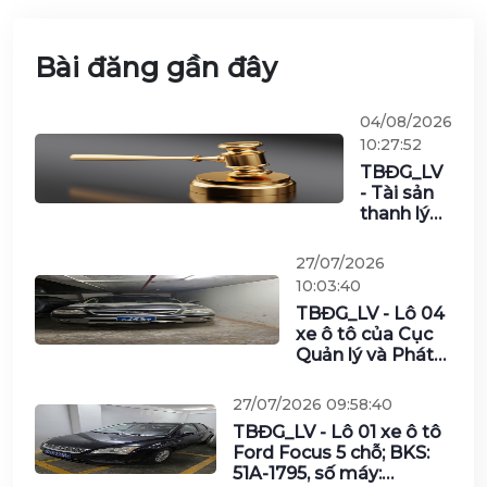
Bài đăng gần đây
04/08/2026
10:27:52
TBĐG_LV
- Tài sản
thanh lý
đợt 1/2026
của Viễn
27/07/2026
thông
10:03:40
Nghệ An
TBĐG_LV - Lô 04
(gồm 2 lô)
xe ô tô của Cục
Quản lý và Phát
triển thị trường
trong nước
27/07/2026 09:58:40
TBĐG_LV - Lô 01 xe ô tô
Ford Focus 5 chỗ; BKS:
51A-1795, số máy: