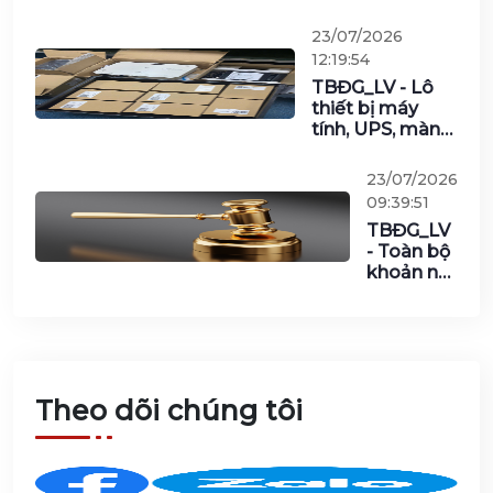
QQDD5K-00083; số
khung:
23/07/2026
RL04DFDMMR5K00083;
12:19:54
năm sản xuất và đưa
TBĐG_LV - Lô
vào sử dụng: năm 2005
thiết bị máy
của Văn phòng – Ngân
tính, UPS, màn
hàng Nhà nước Việt Nam
hình, cáp và các
vật tư khác của
23/07/2026
Tổng Công ty
09:39:51
Công nghiệp
TBĐG_LV
Công nghệ cao
- Toàn bộ
Viettel năm
khoản nợ
2025
của Công
ty TNHH
Móng Cái
Plaza do
Agribank
Chi nhánh
Theo dõi chúng tôi
Bắc Hà
Nội cho
vay, quản
lý