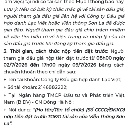
làm việc) tại nơi có tài sản theo Mục 1 thông báo này.
Lưu ý: Nếu có bất kỳ thắc mắc gì về tài sản đấu giá,
người tham gia đấu giá liên hệ với Công ty Đấu giá
hợp danh Lạc Việt hoặc Viễn thông Sơn La để được
giải đáp. Người tham gia đấu giá chịu trách nhiệm
về việc tìm hiểu rõ về hiện trạng và pháp lý của tài
sản đấu giá trước khi đăng ký tham gia đấu giá.
3.
Thời gian, cách thức nộp tiền đặt trước:
Người
tham gia đấu giá nộp tiền đặt trước
từ 08h00 ngày
02/7/2026 đến 17h00 ngày 09/7/2026
bằng cách
chuyển khoản theo chỉ dẫn sau:
+ Tên tài khoản: Công ty Đấu giá hợp danh Lạc Việt;
+ Số tài khoản: 2146882222;
+ Tại: Ngân hàng TMCP Đầu tư và Phát triển Việt
Nam (BIDV) - CN Đông Hà Nội;
+ Nội dung:
“(Họ tên/Tên tổ chức) (Số CCCD/ĐKKD)
nộp tiền đặt trước TGĐG tài sản của Viễn thông Sơn
La”
.