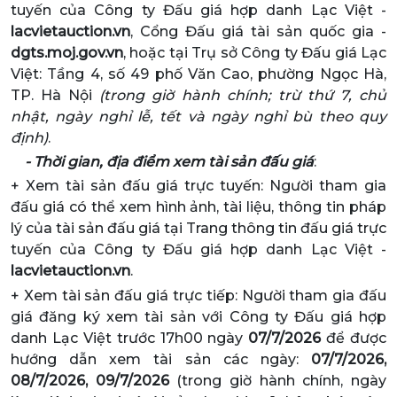
tuyến của Công ty Đấu giá hợp danh Lạc Việt -
lacvietauction.vn
,
Cổng Đấu giá tài sản quốc gia -
dgts.moj.gov.vn
,
hoặc tại Trụ sở Công ty Đấu giá Lạc
Việt:
Tầng 4, số 49 phố Văn Cao, phường Ngọc Hà,
TP. Hà Nội
(trong giờ hành chính; trừ thứ 7, chủ
nhật, ngày nghỉ lễ, tết và ngày nghỉ bù theo quy
định)
.
- Thời gian, địa điểm xem tài sản đấu giá
:
+ Xem tài sản đấu giá trực tuyến: Người tham gia
đấu giá có thể xem hình ảnh, tài liệu, thông tin pháp
lý của tài sản đấu giá tại Trang thông tin đấu giá trực
tuyến của Công ty Đấu giá hợp danh Lạc Việt -
lacvietauction.vn
.
+ Xem tài sản đấu giá trực tiếp: Người tham gia đấu
giá đăng ký xem tài sản với Công ty Đấu giá hợp
danh Lạc Việt trước 17h00 ngày
07/7/2026
để được
hướng dẫn xem tài sản các ngày:
07/7/2026,
08/7/2026, 09/7/2026
(trong giờ hành chính, ngày