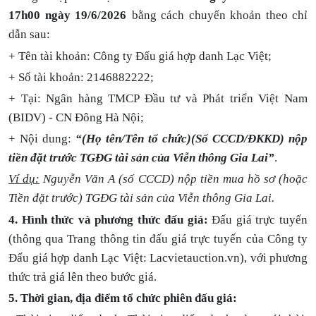
17h00 ngày 19/6/202
6
bằng cách chuyển khoản theo chỉ
dẫn sau:
+ Tên tài khoản: Công ty Đấu giá hợp danh Lạc Việt;
+ Số tài khoản: 2146882222;
+ Tại: Ngân hàng TMCP Đầu tư và Phát triển Việt Nam
(BIDV) - CN Đông Hà Nội;
+ Nội dung:
“(Họ tên/Tên tổ chức)(Số CCCD/ĐKKD) nộp
tiền đặt trước TGĐG tài sản của Viễn thông Gia Lai”
.
Ví dụ:
Nguyễn Văn A (số CCCD) nộp tiền mua hồ sơ (hoặc
Tiền đặt trước) TGĐG tài sản của Viễn thông Gia Lai.
4. Hình thức và phương thức đấu giá:
Đấu giá trực tuyến
(thông qua Trang thông tin đấu giá trực tuyến của Công ty
Đấu giá hợp danh Lạc Việt: Lacvietauction.vn), với phương
thức trả giá lên theo bước giá.
5.
Thời gian, địa điểm tổ chức phiên đấu giá: