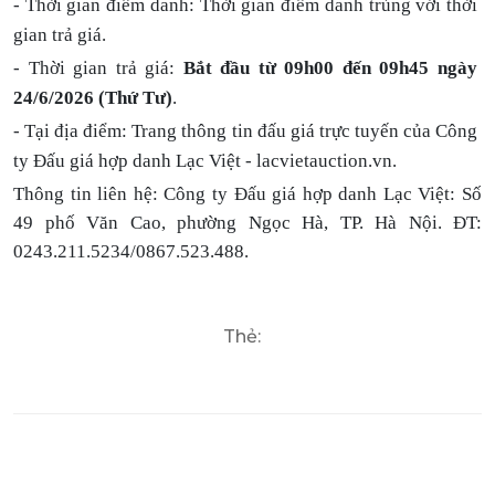
- Thời gian điểm danh: Thời gian điểm danh trùng với thời
gian trả giá.
- Thời gian trả giá:
B
ắt đầu từ 09h00 đến 09h45 ngày
24
/
6
/202
6
(Thứ Tư)
.
- Tại địa điểm: Trang thông tin đấu giá trực tuyến của Công
ty Đấu giá hợp danh Lạc Việt - lacvietauction.vn.
Thông tin liên hệ:
Công ty Đấu giá hợp danh Lạc Việt: Số
49 phố Văn Cao, phường Ngọc Hà, TP. Hà Nội. ĐT:
0243.211.5234/0867.523.488.
Thẻ: