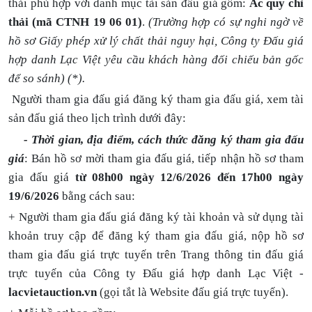
thải phù hợp với danh mục tài sản đấu giá gồm:
Ắc quy chì
thải (mã CTNH 19 06 01)
.
(Trường hợp có sự nghi ngờ về
hồ sơ Giấy phép xử lý chất thải nguy hại, Công ty Đấu giá
hợp danh Lạc Việt yêu cầu khách hàng đối chiếu bản gốc
để so sánh) (*).
Người tham gia đấu giá đăng ký tham gia đấu giá, xem tài
sản đấu giá theo lịch trình dưới đây:
- Thời gian, địa điểm, cách thức đăng ký tham gia đấu
giá
: Bán hồ sơ mời tham gia đấu giá, tiếp nhận hồ sơ tham
gia đấu giá
từ 08h00 ngày 12/
6
/202
6
đến 17h00 ngày
19/
6
/202
6
bằng cách sau:
+ Người tham gia đấu giá đăng ký tài khoản và sử dụng tài
khoản truy cập để đăng ký tham gia đấu giá, nộp hồ sơ
tham gia đấu giá trực tuyến trên
Trang thông tin đấu giá
trực tuyến của Công ty Đấu giá hợp danh Lạc Việt -
lacvietauction.vn
(gọi tắt là Website đấu giá trực tuyến).