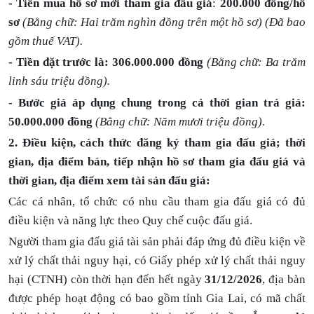
- Tiền mua hồ sơ mời tham gia đấu giá
:
200.000 đồng/hồ
sơ
(Bằng chữ: Hai trăm nghìn đồng trên một hồ sơ) (Đã bao
gồm thuế VAT).
- Tiền đặt trước là:
306.000.000 đồng
(Bằng chữ
: Ba trăm
linh
sáu triệu đồng)
.
- Bước giá áp dụng chung trong cả thời gian trả giá:
50.000.000 đồng
(Bằng chữ: Năm mươi triệu đồng).
2. Điều kiện, cách thức đăng ký tham gia đấu giá; thời
gian, địa điểm bán, tiếp nhận hồ sơ tham gia đấu giá và
thời gian, địa điểm xem tài sản đấu giá:
Các cá nhân, tổ chức có nhu cầu tham gia đấu giá có đủ
điều kiện và năng lực theo Quy chế cuộc đấu giá.
Người tham gia đấu giá tài sản phải đáp ứng đủ điều kiện về
xử lý chất thải nguy hại, có Giấy phép xử lý chất thải nguy
hại (CTNH) còn thời hạn đến hết ngày
31/12/2026
, địa bàn
được phép hoạt động có bao gồm tỉnh Gia Lai, có mã chất