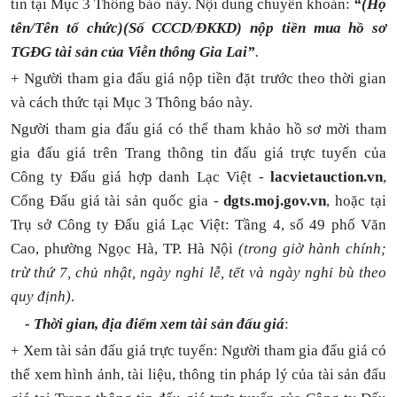
tin tại Mục 3 Thông báo này. Nội dung chuyển khoản:
“(Họ
tên/Tên tổ chức)(Số CCCD/ĐKKD) nộp tiền mua hồ sơ
TGĐG tài sản của Viễn thông Gia Lai”
.
+ Người tham gia đấu giá nộp tiền đặt trước theo thời gian
và cách thức tại Mục 3 Thông báo này.
Người tham gia đấu giá có thể tham khảo hồ sơ mời tham
gia đấu giá trên Trang thông tin đấu giá trực tuyến của
Công ty Đấu giá hợp danh Lạc Việt -
lacvietauction.vn
,
Cổng Đấu giá tài sản quốc gia -
dgts.moj.gov.vn
,
hoặc tại
Trụ sở Công ty Đấu giá Lạc Việt:
Tầng 4, số 49 phố Văn
Cao, phường Ngọc Hà, TP. Hà Nội
(trong giờ hành chính;
trừ thứ 7, chủ nhật, ngày nghỉ lễ, tết và ngày nghỉ bù theo
quy định)
.
- Thời gian, địa điểm xem tài sản đấu giá
:
+ Xem tài sản đấu giá trực tuyến: Người tham gia đấu giá có
thể xem hình ảnh, tài liệu, thông tin pháp lý của tài sản đấu