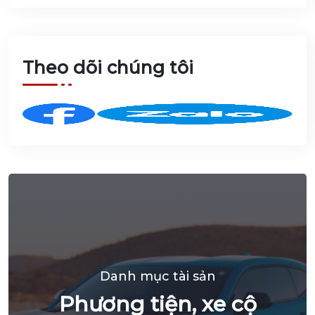
khoản nợ
2025
của Công
ty TNHH
Móng Cái
Plaza do
Agribank
Chi nhánh
Theo dõi chúng tôi
Bắc Hà
Nội cho
vay, quản
lý
Danh mục tài sản