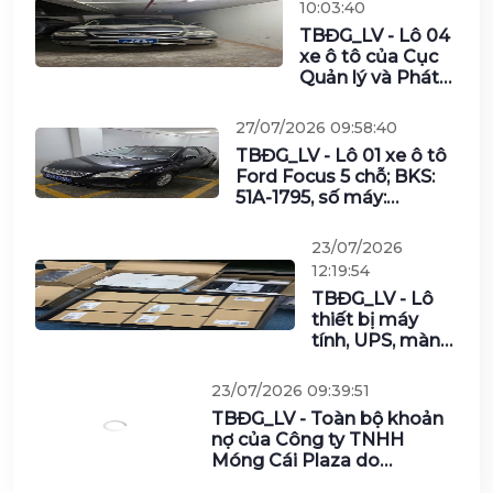
27/07/2026
thông
10:03:40
Nghệ An
TBĐG_LV - Lô 04
(gồm 2 lô)
xe ô tô của Cục
Quản lý và Phát
triển thị trường
trong nước
27/07/2026 09:58:40
TBĐG_LV - Lô 01 xe ô tô
Ford Focus 5 chỗ; BKS:
51A-1795, số máy:
QQDD5K-00083; số
khung:
23/07/2026
RL04DFDMMR5K00083;
12:19:54
năm sản xuất và đưa
TBĐG_LV - Lô
vào sử dụng: năm 2005
thiết bị máy
của Văn phòng – Ngân
tính, UPS, màn
hàng Nhà nước Việt Nam
hình, cáp và các
vật tư khác của
23/07/2026
Tổng Công ty
09:39:51
Công nghiệp
TBĐG_LV
Công nghệ cao
- Toàn bộ
Viettel năm