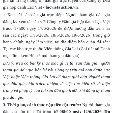
giá tại
Trang thông tin đấu giá trực tuyến của Công ty Đấu
giá hợp danh Lạc Việt -
lacvietauction.vn
.
+ Xem tài sản đấu giá trực tiếp: Người tham gia đấu giá
đăng ký xem tài sản với Công ty Đấu giá hợp danh Lạc Việt
trước 17h00 ngày 17/6/2026 để được hướng dẫn xem tài
sản các ngày: 17/6/2026, 18/6/2026, 19/6/2026 (trong giờ
hành chính, ngày làm việc) tại địa điểm bảo quản tài sản:
Tại các kho trực thuộc Viễn thông Gia Lai (Chi tiết tại Danh
mục đính kèm Hồ sơ mời tham gia đấu giá).
Lưu ý: Nếu có bất kỳ thắc mắc gì về tài sản đấu giá, người
tham gia đấu giá liên hệ với Công ty Đấu giá hợp danh Lạc
Việt hoặc Viễn thông Gia Lai để được giải đáp. Người tham
gia đấu giá chịu trách nhiệm về việc tìm hiểu rõ về hiện
trạng và pháp lý của tài sản đấu giá trước khi đăng ký tham
gia đấu giá.
3.
Thời gian, cách thức nộp tiền đặt trước:
Người tham gia
đấu giá nộp tiền đặt trước
từ 08h00 ngày 12/6/202
6
đến