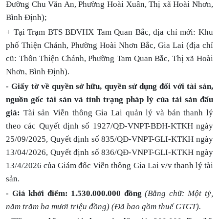
Đường Chu Văn An, Phường Hoài Xuân, Thị xã Hoài Nhơn,
Bình Định);
+ Tại Trạm BTS BĐVHX Tam Quan Bắc, địa chỉ mới: Khu
phố Thiện Chánh, Phường Hoài Nhơn Bắc, Gia Lai (địa chỉ
cũ: Thôn Thiện Chánh, Phường Tam Quan Bắc, Thị xã Hoài
Nhơn, Bình Định).
- Giấy tờ về quyền sở hữu, quyền sử dụng đối với tài sản,
nguồn gốc tài sản và tình trạng pháp lý của tài sản đấu
giá:
Tài sản Viễn thông Gia Lai quản lý và bán thanh lý
theo các
Q
uyết định số 1927/QĐ-VNPT-BĐH-KTKH ngày
25/09/2025, Quyết định số 835/QĐ-VNPT-GLI-KTKH ngày
13/04/2026, Quyết định số 836/QĐ-VNPT-GLI-KTKH ngày
13/4/2026 của Giám đốc Viễn thông Gia Lai v/v thanh lý tài
sản.
- Giá khởi điểm:
1.530.000.000 đồng
(Bằng chữ: Một tỷ,
năm trăm ba mươi triệu đồng) (Đã bao gồm thuế
GTG
T)
.