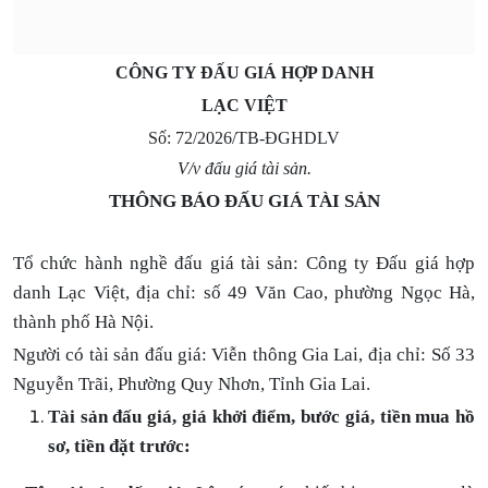
CÔNG TY ĐẤU GIÁ HỢP DANH
LẠC VIỆT
Số: 72/202
6
/TB-ĐGHDLV
V/v đấu giá tài sản.
THÔNG BÁO ĐẤU GIÁ TÀI SẢN
Tổ chức hành nghề đấu giá tài sản: Công ty Đấu giá hợp
danh Lạc Việt, địa chỉ: số 49 Văn Cao, phường Ngọc Hà,
thành phố Hà Nội.
Người có tài sản đấu giá:
Viễn thông Gia Lai, địa chỉ: Số 33
Nguyễn Trãi, Phường Quy Nhơn, Tỉnh Gia Lai.
Tài sản đấu giá, giá khởi điểm, bước giá, tiền mua hồ
sơ, tiền đặt trước: