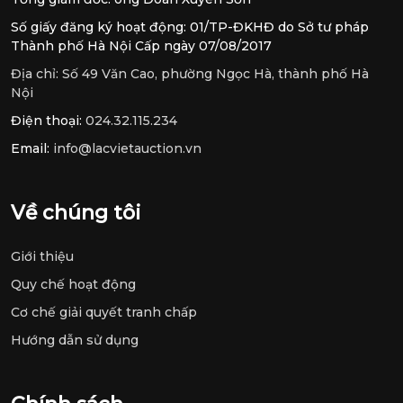
Chủ tịch hội đồng thành viên: bà Đỗ Thị Hồng Hạnh
Tổng giám đốc: ông Đoàn Xuyên Sơn
Số giấy đăng ký hoạt động: 01/TP-ĐKHĐ do Sở tư pháp
Thành phố Hà Nội Cấp ngày 07/08/2017
Địa chỉ:
Số 49 Văn Cao, phường Ngọc Hà, thành phố Hà
Nội
Điện thoại:
024.32.115.234
Email:
info@lacvietauction.vn
Về chúng tôi
Giới thiệu
Quy chế hoạt động
Cơ chế giải quyết tranh chấp
Hướng dẫn sử dụng