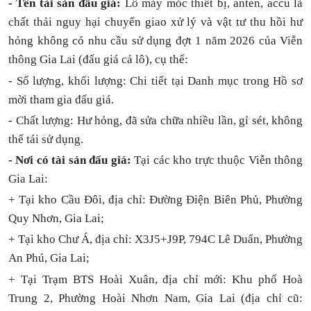
-
Tên tài sản đấu giá:
Lô máy móc thiết bị, anten, accu là
chất thải nguy hại chuyển giao xử lý và vật tư thu hồi hư
hỏng không có nhu cầu sử dụng đợt 1 năm 2026 của Viễn
thông Gia Lai (đấu giá cả lô), cụ thể:
- Số lượng, khối lượng: Chi tiết tại Danh mục trong Hồ sơ
mời tham gia đấu giá.
- Chất lượng: Hư hỏng, đã sửa chữa nhiều lần, gỉ sét, không
thể tái sử dụng.
- Nơi có tài sản đấu giá:
Tại các kho trực thuộc Viễn thông
Gia Lai:
+ Tại kho Cầu Đôi, địa chỉ: Đường Điện Biên Phủ, Phường
Quy Nhơn, Gia Lai;
+ Tại kho Chư Á, địa chỉ: X3J5+J9P, 794C Lê Duẩn, Phường
An Phú, Gia Lai;
+ Tại Trạm BTS Hoài Xuân, địa chỉ mới: Khu phố Hoà
Trung 2, Phường Hoài Nhơn Nam, Gia Lai (địa chỉ cũ: