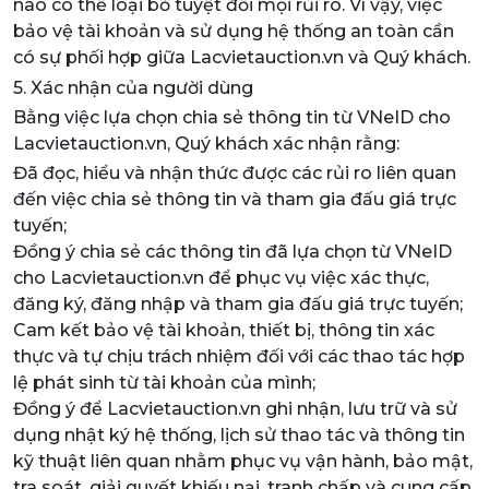
nào có thể loại bỏ tuyệt đối mọi rủi ro. Vì vậy, việc
bảo vệ tài khoản và sử dụng hệ thống an toàn cần
có sự phối hợp giữa Lacvietauction.vn và Quý khách.
5. Xác nhận của người dùng
Bằng việc lựa chọn chia sẻ thông tin từ VNeID cho
Lacvietauction.vn, Quý khách xác nhận rằng:
Đã đọc, hiểu và nhận thức được các rủi ro liên quan
đến việc chia sẻ thông tin và tham gia đấu giá trực
tuyến;
Đồng ý chia sẻ các thông tin đã lựa chọn từ VNeID
cho Lacvietauction.vn để phục vụ việc xác thực,
đăng ký, đăng nhập và tham gia đấu giá trực tuyến;
Cam kết bảo vệ tài khoản, thiết bị, thông tin xác
thực và tự chịu trách nhiệm đối với các thao tác hợp
lệ phát sinh từ tài khoản của mình;
Đồng ý để Lacvietauction.vn ghi nhận, lưu trữ và sử
dụng nhật ký hệ thống, lịch sử thao tác và thông tin
kỹ thuật liên quan nhằm phục vụ vận hành, bảo mật,
tra soát, giải quyết khiếu nại, tranh chấp và cung cấp