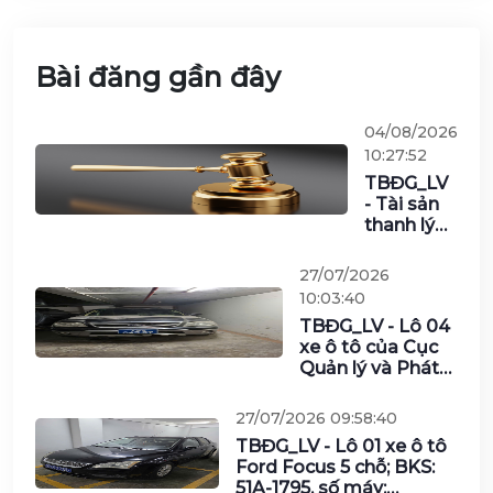
Bài đăng gần đây
04/08/2026
10:27:52
TBĐG_LV
- Tài sản
thanh lý
đợt 1/2026
của Viễn
27/07/2026
thông
10:03:40
Nghệ An
TBĐG_LV - Lô 04
(gồm 2 lô)
xe ô tô của Cục
Quản lý và Phát
triển thị trường
trong nước
27/07/2026 09:58:40
TBĐG_LV - Lô 01 xe ô tô
Ford Focus 5 chỗ; BKS:
51A-1795, số máy: