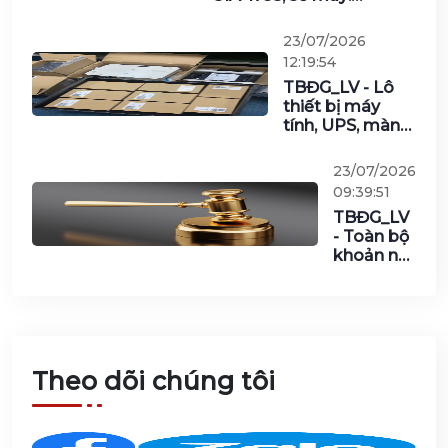
QQDD5K-00083; số
khung:
23/07/2026
RL04DFDMMR5K00083;
12:19:54
năm sản xuất và đưa
TBĐG_LV - Lô
vào sử dụng: năm 2005
thiết bị máy
của Văn phòng – Ngân
tính, UPS, màn
hàng Nhà nước Việt Nam
hình, cáp và các
vật tư khác của
23/07/2026
Tổng Công ty
09:39:51
Công nghiệp
TBĐG_LV
Công nghệ cao
- Toàn bộ
Viettel năm
khoản nợ
2025
của Công
ty TNHH
Móng Cái
Plaza do
Agribank
Chi nhánh
Theo dõi chúng tôi
Bắc Hà
Nội cho
vay, quản
lý