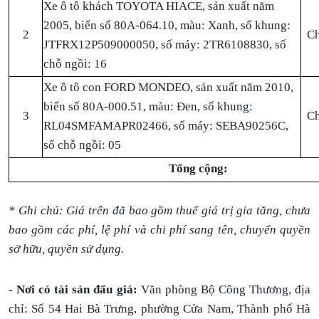
Xe ô tô khách TOYOTA HIACE, sản xuất năm
2005, biển số 80A-064.10, màu: Xanh, số khung:
2
Ch
JTFRX12P509000050, số máy: 2TR6108830, số
chỗ ngồi: 16
Xe ô tô con FORD MONDEO, sản xuất năm 2010,
biển số 80A-000.51, màu: Đen, số khung:
3
Ch
RL04SMFAMAPR02466, số máy: SEBA90256C,
số chỗ ngồi: 05
Tổng cộng:
* Ghi chú: Giá trên đã bao gồm thuế giá trị gia tăng, chưa
bao gồm các phí, lệ phí và chi phí sang tên, chuyển quyền
sở hữu, quyền sử dụng.
- Nơi có tài sản đấu giá:
Văn phòng Bộ Công Thương, địa
chỉ: Số 54 Hai Bà Trưng, phường Cửa Nam, Thành phố Hà