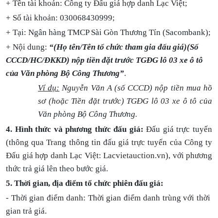
+ Tên tài khoản: Công ty Đấu giá hợp danh Lạc Việt;
+ Số tài khoản: 030068430999;
+ Tại: Ngân hàng TMCP Sài Gòn Thương Tín (Sacombank);
+ Nội dung:
“(Họ tên/Tên tổ chức tham gia đấu giá)(Số
CCCD/HC/ĐKKD) nộp tiền đặt trước TGĐG lô 03 xe ô tô
của Văn phòng Bộ Công Thương”
.
Ví dụ:
Nguyễn Văn A (số CCCD) nộp tiền mua hồ
sơ (hoặc Tiền đặt trước) TGĐG lô 03 xe ô tô của
Văn phòng Bộ Công Thương.
4. Hình thức và phương thức đấu giá:
Đấu giá trực tuyến
(thông qua Trang thông tin đấu giá trực tuyến của Công ty
Đấu giá hợp danh Lạc Việt: Lacvietauction.vn), với phương
thức trả giá lên theo bước giá.
5.
Thời gian, địa điểm tổ chức phiên đấu giá:
- Thời gian điểm danh: Thời gian điểm danh trùng với thời
gian trả giá.