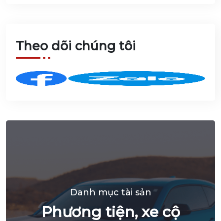
ty TNHH
Móng Cái
Plaza do
Agribank
Chi nhánh
Theo dõi chúng tôi
Bắc Hà
Nội cho
vay, quản
lý
Danh mục tài sản
Phương tiện, xe cộ