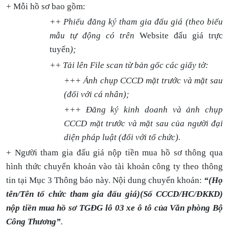
+ Mỗi hồ sơ bao gồm:
++ Phiếu đăng ký tham gia đấu giá (theo biểu
mẫu tự động có trên
Website đấu giá trực
tuyến
);
++ Tải lên File scan từ bản gốc các giấy tờ:
+++ Ảnh chụp CCCD mặt trước và mặt sau
(đối với cá nhân);
+++ Đăng ký kinh doanh và ảnh chụp
CCCD mặt trước và mặt sau của người đại
diện pháp luật (đối với tổ chức).
+ Người tham gia đấu giá nộp tiền mua hồ sơ thông qua
hình thức chuyển khoản vào tài khoản công ty theo thông
tin tại Mục 3 Thông báo này. Nội dung chuyển khoản:
“(Họ
tên/Tên tổ chức tham gia đấu giá)(Số CCCD/HC/ĐKKD)
nộp tiền mua hồ sơ TGĐG lô 03 xe ô tô của Văn phòng Bộ
Công Thương”
.