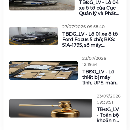
TBĐG_LV - Lô 04
(gồm 2 lô)
xe ô tô của Cục
Quản lý và Phát
triển thị trường
trong nước
27/07/2026 09:58:40
TBĐG_LV - Lô 01 xe ô tô
Ford Focus 5 chỗ; BKS:
51A-1795, số máy:
QQDD5K-00083; số
khung:
23/07/2026
RL04DFDMMR5K00083;
12:19:54
năm sản xuất và đưa
TBĐG_LV - Lô
vào sử dụng: năm 2005
thiết bị máy
của Văn phòng – Ngân
tính, UPS, màn
hàng Nhà nước Việt Nam
hình, cáp và các
vật tư khác của
23/07/2026
Tổng Công ty
09:39:51
Công nghiệp
TBĐG_LV
Công nghệ cao
- Toàn bộ
Viettel năm
khoản nợ
2025
của Công