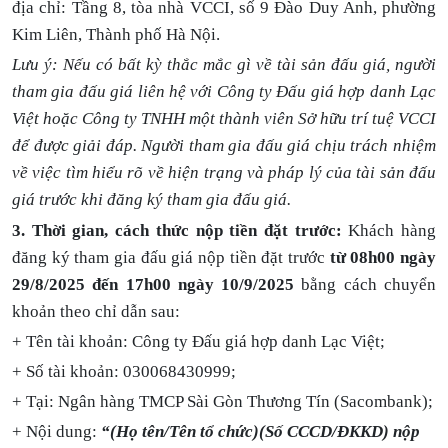
địa chỉ: Tầng 8, tòa nhà VCCI, số 9 Đào Duy Anh, phường
Kim Liên, Thành phố Hà Nội.
Lưu ý: Nếu có bất kỳ thắc mắc gì về tài sản đấu giá, người
tham gia đấu giá liên hệ với Công ty Đấu giá hợp danh Lạc
Việt hoặc Công ty TNHH một thành viên Sở hữu trí tuệ VCCI
để được giải đáp. Người tham gia đấu giá chịu trách nhiệm
về việc tìm hiểu rõ về hiện trạng và pháp lý của tài sản đấu
giá trước khi đăng ký tham gia đấu giá.
3.
Thời gian, cách thức nộp tiền đặt trước:
Khách hàng
đăng ký tham gia đấu giá nộp tiền đặt trước
từ 08h00 ngày
29/8/2025 đến 17h00 ngày 10/9/2025
bằng cách chuyển
khoản theo chỉ dẫn sau:
+ Tên tài khoản: Công ty Đấu giá hợp danh Lạc Việt;
+ Số tài khoản: 030068430999;
+ Tại: Ngân hàng TMCP Sài Gòn Thương Tín (Sacombank);
+ Nội dung:
“(Họ tên/Tên tổ chức)(Số CCCD/ĐKKD) nộp