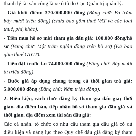
thanh lý tài sản công là xe ô tô do Cục Quản trị quản lý.
- Giá khởi điểm:
370.000.000 đồng
(Bằng chữ: Ba trăm
bảy mươi triệu đồng) (chưa bao gồm thuế VAT và các loại
thuế, phí, khác).
- Tiền mua hồ sơ mời tham gia đấu giá
:
100.000 đồng/hồ
sơ
(Bằng chữ: Một trăm nghìn đồng trên hồ sơ) (Đã bao
gồm thuế GTGT).
- Tiền đặt trước là: 74.000.000 đồng
(Bằng chữ: Bảy mươi
tư triệu đồng)
.
- Bước giá áp dụng chung trong cả thời gian trả giá:
5.000.000
đồng
(Bằng chữ: Năm triệu đồng).
2. Điều kiện, cách thức đăng ký tham gia đấu giá; thời
gian, địa điểm bán, tiếp nhận hồ sơ tham gia đấu giá và
thời gian, địa điểm xem tài sản đấu giá:
Các cá nhân, tổ chức có nhu cầu tham gia đấu giá có đủ
điều kiện và năng lực theo Quy chế đấu giá đăng ký tham