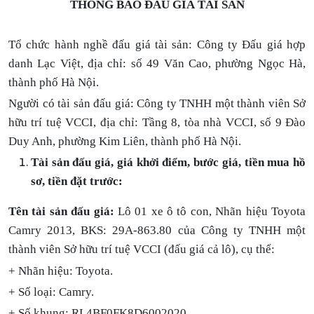
THÔNG BÁO ĐẤU GIÁ TÀI SẢN
Tổ chức hành nghề đấu giá tài sản: Công ty Đấu giá hợp
danh Lạc Việt, địa chỉ: số 49 Văn Cao, phường Ngọc Hà,
thành phố Hà Nội.
Người có tài sản đấu giá:
Công ty TNHH một thành viên Sở
hữu trí tuệ VCCI, địa chỉ: Tầng 8, tòa nhà VCCI, số 9 Đào
Duy Anh, phường Kim Liên, thành phố Hà Nội.
Tài sản đấu giá, giá khởi điểm, bước giá, tiền mua hồ
sơ, tiền đặt trước:
Tên tài sản đấu giá:
Lô 01 xe ô tô con, Nhãn hiệu Toyota
Camry 2013, BKS: 29A-863.80 của Công ty TNHH một
thành viên Sở hữu trí tuệ VCCI (đấu giá cả lô), cụ thể:
+ Nhãn hiệu: Toyota.
+ Số loại: Camry.
+ Số khung: RL4BF0FK8D6002020