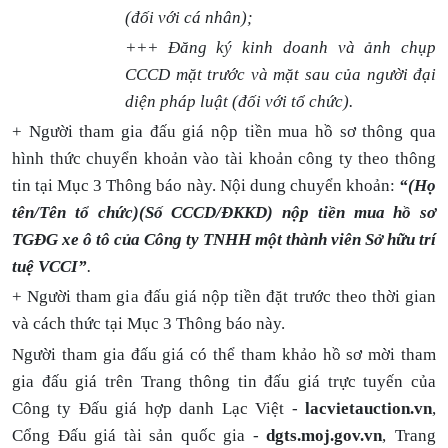
(đối với cá nhân);
+++ Đăng ký kinh doanh và ảnh chụp
CCCD mặt trước và mặt sau của người đại
diện pháp luật (đối với tổ chức).
+ Người tham gia đấu giá nộp tiền mua hồ sơ thông qua
hình thức chuyển khoản vào tài khoản công ty theo thông
tin tại Mục 3 Thông báo này. Nội dung chuyển khoản:
“(Họ
tên/Tên tổ chức)(Số CCCD/ĐKKD) nộp tiền mua hồ sơ
TGĐG xe ô tô của Công ty TNHH một thành viên Sở hữu trí
tuệ VCCI”
.
+ Người tham gia đấu giá nộp tiền đặt trước theo thời gian
và cách thức tại Mục 3 Thông báo này.
Người tham gia đấu giá có thể tham khảo hồ sơ mời tham
gia đấu giá trên Trang thông tin đấu giá trực tuyến của
Công ty Đấu giá hợp danh Lạc Việt -
lacvietauction.vn
,
Cổng Đấu giá tài sản quốc gia -
dgts.moj.gov.vn
,
Trang