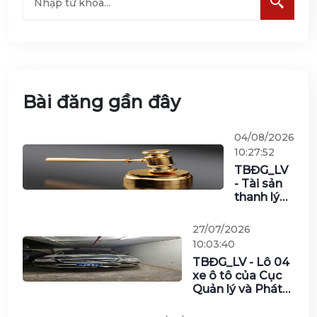
Bài đăng gần đây
04/08/2026
10:27:52
TBĐG_LV
- Tài sản
thanh lý
đợt 1/2026
của Viễn
27/07/2026
thông
10:03:40
Nghệ An
TBĐG_LV - Lô 04
(gồm 2 lô)
xe ô tô của Cục
Quản lý và Phát
triển thị trường
trong nước