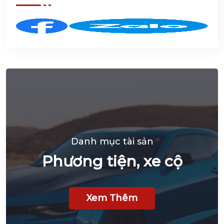
Theo dõi chúng tôi
Bắc Hà
Nội cho
vay, quản
lý
Danh mục tài sản
Phương tiện, xe cộ
Xem Thêm