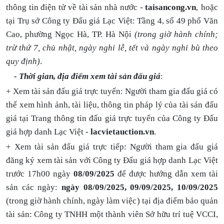
thông tin điện tử về tài sản nhà nước
-
taisancong.vn
,
hoặc
tại Trụ sở Công ty Đấu giá Lạc Việt:
Tầng 4, số 49 phố Văn
Cao, phường Ngọc Hà, TP. Hà Nội
(trong giờ hành chính;
trừ thứ 7, chủ nhật, ngày nghỉ lễ, tết và ngày nghỉ bù theo
quy định)
.
- Thời gian, địa điểm xem tài sản đấu giá
:
+ Xem tài sản đấu giá trực tuyến: Người tham gia đấu giá có
thể xem hình ảnh, tài liệu, thông tin pháp lý của tài sản đấu
giá tại
Trang thông tin đấu giá trực tuyến của Công ty Đấu
giá hợp danh Lạc Việt -
lacvietauction.vn
.
+ Xem tài sản đấu giá trực tiếp: Người tham gia đấu giá
đăng ký xem tài sản với Công ty Đấu giá hợp danh Lạc Việt
trước 17h00 ngày
08/0
9
/2025
để được hướng dẫn xem tài
sản các ngày:
ngày
08
/0
9
/2025,
09
/0
9
/2025, 1
0
/0
9
/2025
(trong giờ hành chính, ngày làm việc) tại địa điểm bảo quản
tài sản: Công ty TNHH một thành viên Sở hữu trí tuệ VCCI,