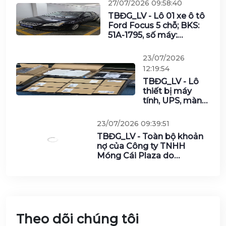
27/07/2026 09:58:40
TBĐG_LV - Lô 01 xe ô tô
Ford Focus 5 chỗ; BKS:
51A-1795, số máy:
QQDD5K-00083; số
khung:
23/07/2026
RL04DFDMMR5K00083;
12:19:54
năm sản xuất và đưa
TBĐG_LV - Lô
vào sử dụng: năm 2005
thiết bị máy
của Văn phòng – Ngân
tính, UPS, màn
hàng Nhà nước Việt Nam
hình, cáp và các
vật tư khác của
23/07/2026
Tổng Công ty
09:39:51
Công nghiệp
TBĐG_LV
Công nghệ cao
- Toàn bộ
Viettel năm
khoản nợ
2025
của Công
ty TNHH
Móng Cái
Plaza do
Agribank
Chi nhánh