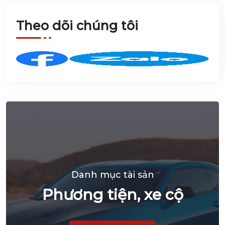
Plaza do
Agribank
Chi nhánh
Theo dõi chúng tôi
Bắc Hà
Nội cho
vay, quản
lý
Danh mục tài sản
Phương tiện, xe cộ