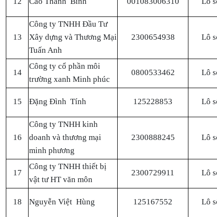
12
Cao Thanh Bình
001083006310
Lô s
Công ty TNHH Đầu Tư
13
Xây dựng và Thương Mại
2300654938
Lô s
Tuấn Anh
Công ty cổ phần môi
14
0800533462
Lô s
trường xanh Minh phúc
15
Đặng Đình Tính
125228853
Lô s
Công ty TNHH kinh
16
doanh và thương mại
2300888245
Lô s
minh phương
Công ty TNHH thiết bị
17
2300729911
Lô s
vật tư HT văn môn
18
Nguyễn Việt Hùng
125167552
Lô s