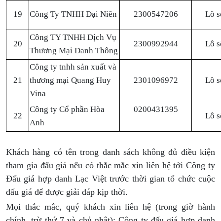
19
Công Ty TNHH Đại Niên
2300547206
Lô s
Công TY TNHH Dịch Vụ
20
2300992944
Lô s
Thương Mại Danh Thông
Công ty tnhh sản xuất và
21
thương mại Quang Huy
2301096972
Lô s
Vina
Công ty Cổ phần Hòa
0200431395
22
Lô s
Anh
Khách hàng có tên trong danh sách không đủ điều kiện
tham gia đấu giá nếu có thắc mắc xin liên hệ tới Công ty
Đấu giá hợp danh Lạc Việt trước thời gian tổ chức cuộc
đấu giá để được giải đáp kịp thời.
Mọi thắc mắc, quý khách xin liên hệ (trong giờ hành
chính, trừ thứ 7 và chủ nhật): Công ty đấu giá hợp danh