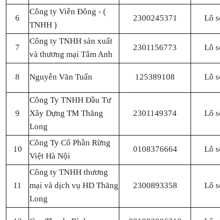
Công ty Viễn Đông - (
6
2300245371
Lô s
TNHH )
Công ty TNHH sản xuất
7
2301156773
Lô s
và thương mại Tâm Anh
8
Nguyễn Văn Tuấn
125389108
Lô s
Công Ty TNHH Đầu Tư
9
Xây Dựng TM Thăng
2301149374
Lô s
Long
Công Ty Cổ Phần Rừng
10
0108376664
Lô s
Việt Hà Nội
Công ty TNHH thương
11
mại và dịch vụ HD Thăng
2300893358
Lô s
Long