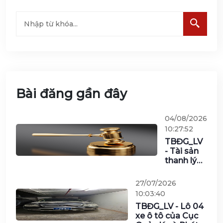
Bài đăng gần đây
04/08/2026
10:27:52
TBĐG_LV
- Tài sản
thanh lý
đợt 1/2026
của Viễn
27/07/2026
thông
10:03:40
Nghệ An
TBĐG_LV - Lô 04
(gồm 2 lô)
xe ô tô của Cục