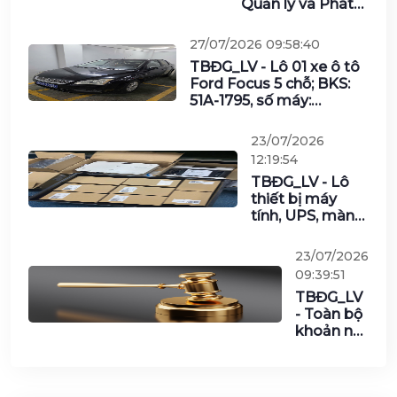
Quản lý và Phát
triển thị trường
trong nước
27/07/2026 09:58:40
TBĐG_LV - Lô 01 xe ô tô
Ford Focus 5 chỗ; BKS:
51A-1795, số máy:
QQDD5K-00083; số
khung:
23/07/2026
RL04DFDMMR5K00083;
12:19:54
năm sản xuất và đưa
TBĐG_LV - Lô
vào sử dụng: năm 2005
thiết bị máy
của Văn phòng – Ngân
tính, UPS, màn
hàng Nhà nước Việt Nam
hình, cáp và các
vật tư khác của
23/07/2026
Tổng Công ty
09:39:51
Công nghiệp
TBĐG_LV
Công nghệ cao
- Toàn bộ
Viettel năm
khoản nợ
2025
của Công
ty TNHH
Móng Cái