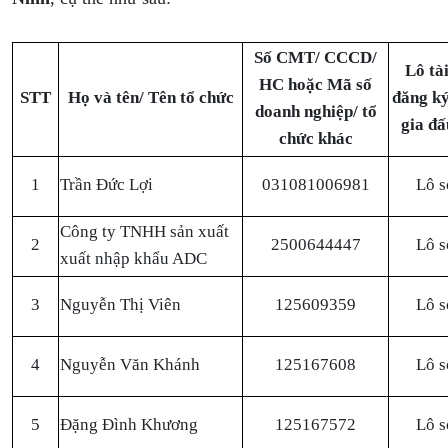
Số CMT/ CCCD/
Lô tà
HC hoặc Mã số
STT
Họ và tên/ Tên tổ chức
đăng k
doanh nghiệp/ tổ
gia đấ
chức khác
1
Trần Đức Lợi
031081006981
Lô s
Công ty TNHH sản xuất
2
2500644447
Lô s
xuất nhập khẩu ADC
3
Nguyễn Thị Viên
125609359
Lô s
4
Nguyễn Văn Khánh
125167608
Lô s
5
Đặng Đình Khương
125167572
Lô s