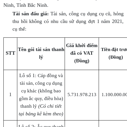
Ninh, Tỉnh Bắc Ninh.
Tài sản đấu giá:
Tài sản, công cụ dụng cụ cũ, hỏng
thu hồi không có nhu cầu sử dụng đợt 1 năm 2021,
cụ thể:
Giá khởi điểm
Tên gói tài sản thanh
Tiền đặt trư
STT
đã có VAT
lý
(Đồng)
(Đồng)
Lô số 1:
Cáp đồng và
tài sản, công cụ dụng
cụ khác (không bao
1
5.731.978.213
1.100.000.0
gồm ắc quy, điều hòa)
(Có chi tiết
thanh lý
tại bảng kê kèm theo)
Lô số 2:
Ắc quy thanh